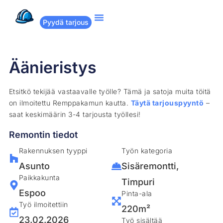
Pyydä tarjous
Suositut remontit
Miten Remppakamu toimii?
Äänieristys
Etsitkö tekijää vastaavalle työlle? Tämä ja satoja muita töitä
on ilmoitettu Remppakamun kautta.
Täytä tarjouspyyntö
–
saat keskimäärin 3-4 tarjousta työllesi!
Remontin tiedot
Rakennuksen tyyppi
Työn kategoria
Asunto
Sisäremontti
,
Paikkakunta
Timpuri
Espoo
Pinta-ala
Työ ilmoitettiin
220m²
23.02.2026
Työ sisältää