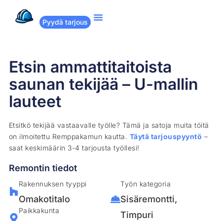
Pyydä tarjous
Suositut remontit
Miten Remppakamu toimii?
Etsin ammattitaitoista
saunan tekijää – U-mallin
lauteet
Etsitkö tekijää vastaavalle työlle? Tämä ja satoja muita töitä
on ilmoitettu Remppakamun kautta.
Täytä tarjouspyyntö
–
saat keskimäärin 3-4 tarjousta työllesi!
Remontin tiedot
Rakennuksen tyyppi
Työn kategoria
Omakotitalo
Sisäremontti
,
Paikkakunta
Timpuri