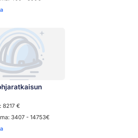
ta
ohjaratkaisun
: 8217 €
uma: 3407 - 14753€
ta