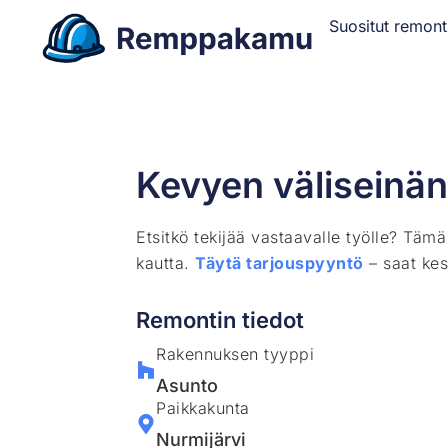
Suositut remont
Kevyen väliseinä
Etsitkö tekijää vastaavalle työlle? Täm
kautta.
Täytä tarjouspyyntö
– saat kes
Remontin tiedot
Rakennuksen tyyppi
Asunto
Paikkakunta
Nurmijärvi