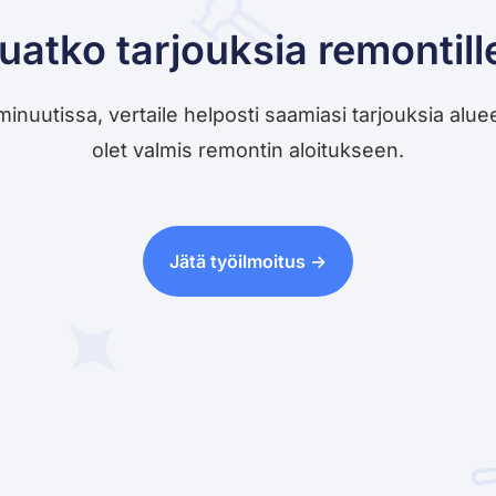
uatko tarjouksia remontill
utissa, vertaile helposti saamiasi tarjouksia alueesi 
olet valmis remontin aloitukseen.
Jätä työilmoitus ->