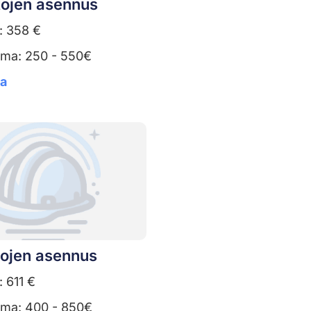
tojen asennus
: 358 €
uma: 250 - 550€
ta
tojen asennus
: 611 €
uma: 400 - 850€