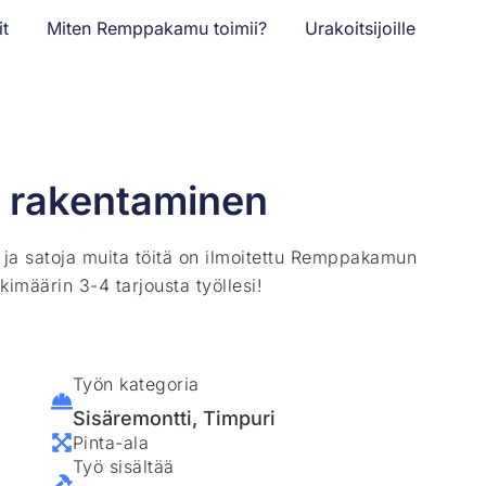
it
Miten Remppakamu toimii?
Urakoitsijoille
n rakentaminen
ä ja satoja muita töitä on ilmoitettu Remppakamun
kimäärin 3-4 tarjousta työllesi!
Työn kategoria
Sisäremontti
,
Timpuri
Pinta-ala
Työ sisältää