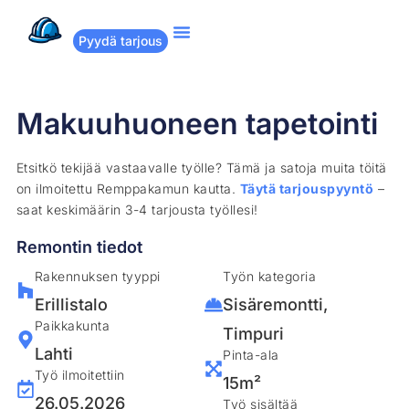
Pyydä tarjous
Suositut remontit
Miten Remppakamu toimii?
Makuuhuoneen tapetointi
Etsitkö tekijää vastaavalle työlle? Tämä ja satoja muita töitä
on ilmoitettu Remppakamun kautta.
Täytä tarjouspyyntö
–
saat keskimäärin 3-4 tarjousta työllesi!
Remontin tiedot
Rakennuksen tyyppi
Työn kategoria
Erillistalo
Sisäremontti
,
Paikkakunta
Timpuri
Lahti
Pinta-ala
Työ ilmoitettiin
15m²
26.05.2026
Työ sisältää