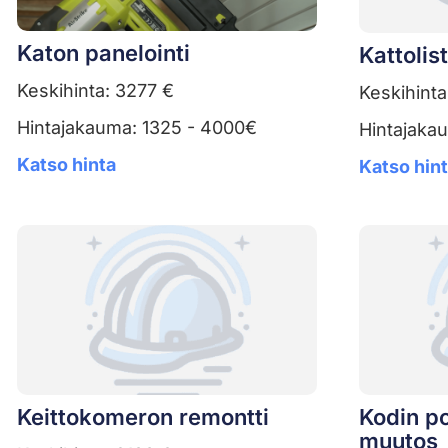
Katon panelointi
Kattolis
Keskihinta: 3277 €
Keskihinta
Hintajakauma: 1325 - 4000€
Hintajaka
Katso hinta
Katso hin
Keittokomeron remontti
Kodin p
muutos