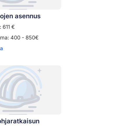
tojen asennus
: 611 €
uma: 400 - 850€
ta
ohjaratkaisun