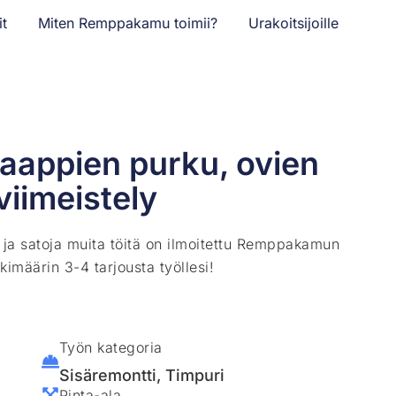
it
Miten Remppakamu toimii?
Urakoitsijoille
aappien purku, ovien
viimeistely
ä ja satoja muita töitä on ilmoitettu Remppakamun
kimäärin 3-4 tarjousta työllesi!
Työn kategoria
Sisäremontti
,
Timpuri
Pinta-ala