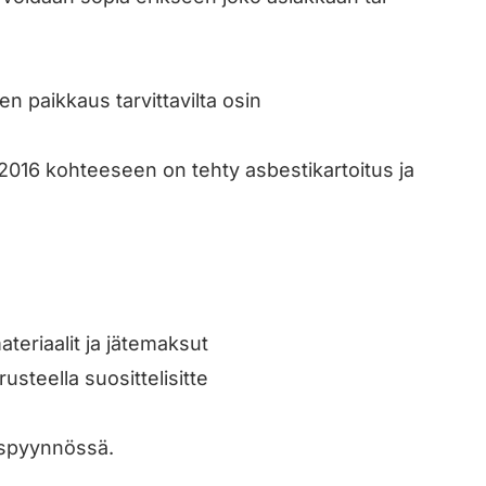
en paikkaus tarvittavilta osin
016 kohteeseen on tehty asbestikartoitus ja
materiaalit ja jätemaksut
rusteella suosittelisitte
uspyynnössä.