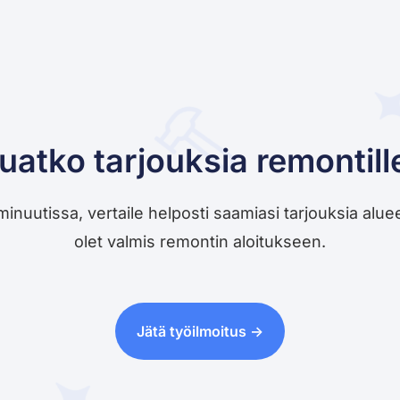
uatko tarjouksia remontill
utissa, vertaile helposti saamiasi tarjouksia alueesi 
olet valmis remontin aloitukseen.
Jätä työilmoitus ->