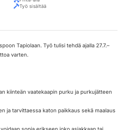
Työ sisältää
poon Tapiolaan. Työ tulisi tehdä ajalla 27.7.–
ttoa varten.
n kiinteän vaatekaapin purku ja purkujätteen
en ja tarvittaessa katon paikkaus sekä maalaus
t voidaan sopia erikseen joko asiakkaan tai