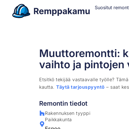
Suositut remont
Muuttoremontti: k
vaihto ja pintojen 
Etsitkö tekijää vastaavalle työlle? Täm
kautta.
Täytä tarjouspyyntö
– saat kes
Remontin tiedot
Rakennuksen tyyppi
Paikkakunta
Espoo