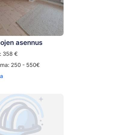
tojen asennus
: 358 €
uma: 250 - 550€
ta