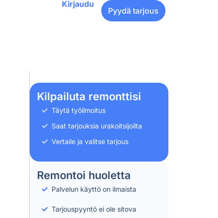
Kirjaudu
Pyydä tarjous
Kilpailuta remonttisi
Täytä työilmoitus
Saat tarjouksia urakoitsijoilta
Vertaile ja valitse tarjous
Remontoi huoletta
Palvelun käyttö on ilmaista
Tarjouspyyntö ei ole sitova