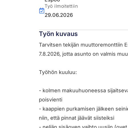
Työ ilmoitettiin
29.06.2026
Työn kuvaus
Tarvitsen tekijän muuttoremonttiin Es
7.8.2026, jotta asunto on valmis muu
Työhön kuuluu:
- kolmen makuuhuoneessa sijaitseva
poisvienti
- kaappien purkamisen jälkeen seini
niin, että pinnat jäävät siisteiksi
- neljän sisäoven vaihto uusiin (ove