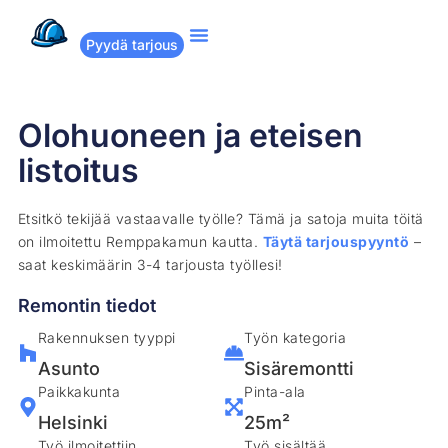
Pyydä tarjous
Suositut remontit
Miten Remppakamu toimii?
Olohuoneen ja eteisen
listoitus
Etsitkö tekijää vastaavalle työlle? Tämä ja satoja muita töitä
on ilmoitettu Remppakamun kautta.
Täytä tarjouspyyntö
–
saat keskimäärin 3-4 tarjousta työllesi!
Remontin tiedot
Rakennuksen tyyppi
Työn kategoria
Asunto
Sisäremontti
Paikkakunta
Pinta-ala
Helsinki
25m²
Työ ilmoitettiin
Työ sisältää