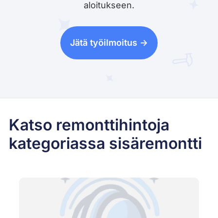
aloitukseen.
Jätä työilmoitus ->
Katso remonttihintoja
kategoriassa sisäremontti