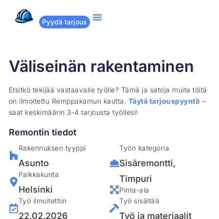
Pyydä tarjous
Suositut remontit
Miten Remppakamu toimii?
Väliseinän rakentaminen
Etsitkö tekijää vastaavalle työlle? Tämä ja satoja muita töitä
on ilmoitettu Remppakamun kautta.
Täytä tarjouspyyntö
–
saat keskimäärin 3-4 tarjousta työllesi!
Remontin tiedot
Rakennuksen tyyppi
Työn kategoria
Asunto
Sisäremontti
,
Paikkakunta
Timpuri
Helsinki
Pinta-ala
Työ ilmoitettiin
Työ sisältää
22.02.2026
Työ ja materiaalit