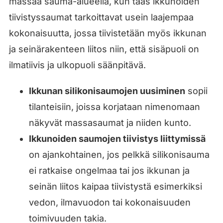
massaa sauma-alueella, kun taas ikkunoiden
tiivistyssaumat tarkoittavat usein laajempaa
kokonaisuutta, jossa tiivistetään myös ikkunan
ja seinärakenteen liitos niin, että sisäpuoli on
ilmatiivis ja ulkopuoli säänpitävä.
Ikkunan silikonisaumojen uusiminen
sopii
tilanteisiin, joissa korjataan nimenomaan
näkyvät massasaumat ja niiden kunto.
Ikkunoiden saumojen tiivistys liittymissä
on ajankohtainen, jos pelkkä silikonisauma
ei ratkaise ongelmaa tai jos ikkunan ja
seinän liitos kaipaa tiivistystä esimerkiksi
vedon, ilmavuodon tai kokonaisuuden
toimivuuden takia.