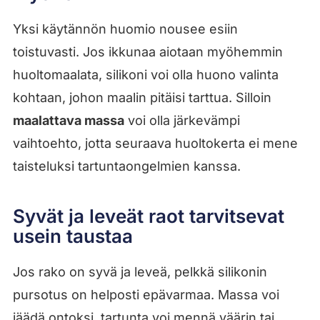
Yksi käytännön huomio nousee esiin
toistuvasti. Jos ikkunaa aiotaan myöhemmin
huoltomaalata, silikoni voi olla huono valinta
kohtaan, johon maalin pitäisi tarttua. Silloin
maalattava massa
voi olla järkevämpi
vaihtoehto, jotta seuraava huoltokerta ei mene
taisteluksi tartuntaongelmien kanssa.
Syvät ja leveät raot tarvitsevat
usein taustaa
Jos rako on syvä ja leveä, pelkkä silikonin
pursotus on helposti epävarmaa. Massa voi
jäädä ontoksi, tartunta voi mennä väärin tai