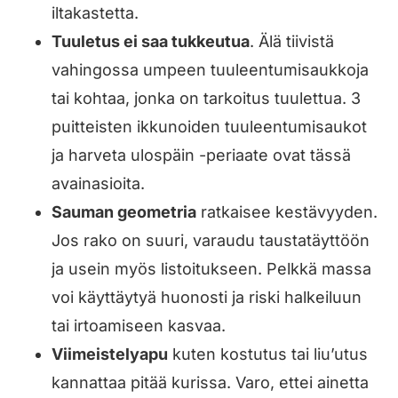
iltakastetta.
Tuuletus ei saa tukkeutua
. Älä tiivistä
vahingossa umpeen tuuleentumisaukkoja
tai kohtaa, jonka on tarkoitus tuulettua. 3
puitteisten ikkunoiden tuuleentumisaukot
ja harveta ulospäin -periaate ovat tässä
avainasioita.
Sauman geometria
ratkaisee kestävyyden.
Jos rako on suuri, varaudu taustatäyttöön
ja usein myös listoitukseen. Pelkkä massa
voi käyttäytyä huonosti ja riski halkeiluun
tai irtoamiseen kasvaa.
Viimeistelyapu
kuten kostutus tai liu’utus
kannattaa pitää kurissa. Varo, ettei ainetta