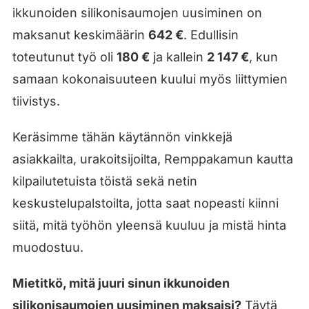
ikkunoiden silikonisaumojen uusiminen on
maksanut keskimäärin
642 €
. Edullisin
toteutunut työ oli
180 €
ja kallein
2 147 €
, kun
samaan kokonaisuuteen kuului myös liittymien
tiivistys.
Keräsimme tähän käytännön vinkkejä
asiakkailta, urakoitsijoilta, Remppakamun kautta
kilpailutetuista töistä sekä netin
keskustelupalstoilta, jotta saat nopeasti kiinni
siitä, mitä työhön yleensä kuuluu ja mistä hinta
muodostuu.
Mietitkö, mitä juuri sinun ikkunoiden
silikonisaumojen uusiminen maksaisi?
Täytä