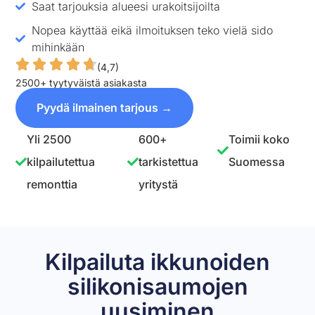
Saat tarjouksia alueesi urakoitsijoilta
Nopea käyttää eikä ilmoituksen teko vielä sido
mihinkään
(4,7)
2500+ tyytyväistä asiakasta
Pyydä ilmainen tarjous →
Yli 2500
600+
Toimii koko
kilpailutettua
tarkistettua
Suomessa
remonttia
yritystä
Kilpailuta ikkunoiden
silikonisaumojen
uusiminen