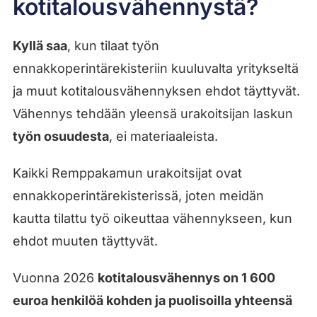
kotitalousvähennystä?
Kyllä saa
, kun tilaat työn
ennakkoperintärekisteriin kuuluvalta yritykseltä
ja muut kotitalousvähennyksen ehdot täyttyvät.
Vähennys tehdään yleensä urakoitsijan laskun
työn osuudesta
, ei materiaaleista.
Kaikki Remppakamun urakoitsijat ovat
ennakkoperintärekisterissä, joten meidän
kautta tilattu työ oikeuttaa vähennykseen, kun
ehdot muuten täyttyvät.
Vuonna 2026
kotitalousvähennys on 1 600
euroa henkilöä kohden ja puolisoilla yhteensä