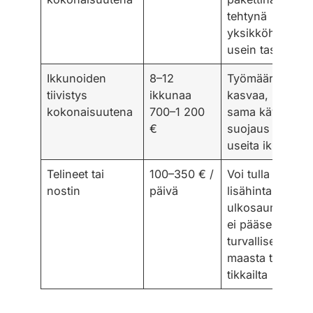
tehtynä
yksikköhinta
usein tasoittuu
Ikkunoiden
8–12
Työmäärä
tiivistys
ikkunaa
kasvaa, mutta
kokonaisuutena
700–1 200
sama käynti ja
€
suojaus palvele
useita ikkunoita
Telineet tai
100–350 € /
Voi tulla
nostin
päivä
lisähintana, jos
ulkosaumoihin
ei pääse
turvallisesti
maasta tai
tikkailta