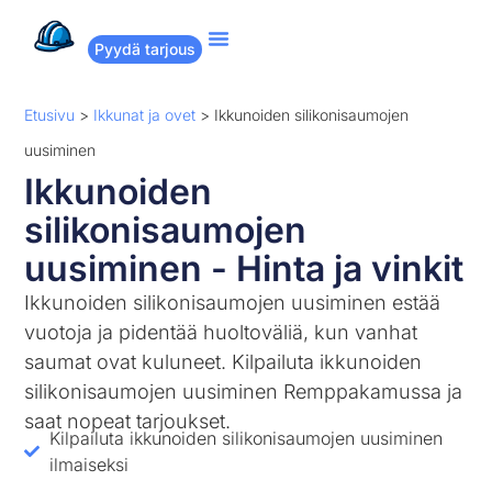
Pyydä tarjous
Suositut remontit
Miten Remppakamu toimii?
Etusivu
>
Ikkunat ja ovet
>
Ikkunoiden silikonisaumojen
uusiminen
Ikkunoiden
silikonisaumojen
uusiminen - Hinta ja vinkit
Ikkunoiden silikonisaumojen uusiminen estää
vuotoja ja pidentää huoltoväliä, kun vanhat
saumat ovat kuluneet. Kilpailuta ikkunoiden
silikonisaumojen uusiminen Remppakamussa ja
saat nopeat tarjoukset.
Kilpailuta ikkunoiden silikonisaumojen uusiminen
ilmaiseksi