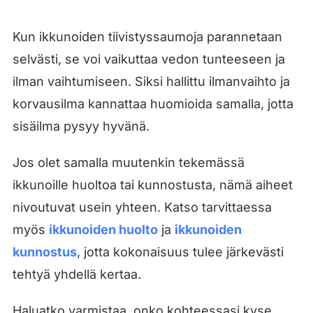
Kun ikkunoiden tiivistyssaumoja parannetaan
selvästi, se voi vaikuttaa vedon tunteeseen ja
ilman vaihtumiseen. Siksi hallittu ilmanvaihto ja
korvausilma kannattaa huomioida samalla, jotta
sisäilma pysyy hyvänä.
Jos olet samalla muutenkin tekemässä
ikkunoille huoltoa tai kunnostusta, nämä aiheet
nivoutuvat usein yhteen. Katso tarvittaessa
myös
ikkunoiden huolto
ja
ikkunoiden
kunnostus
, jotta kokonaisuus tulee järkevästi
tehtyä yhdellä kertaa.
Haluatko varmistaa, onko kohteessasi kyse