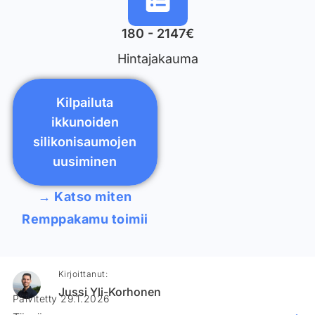
180 - 2147€
Hintajakauma
Kilpailuta
ikkunoiden
silikonisaumojen
uusiminen
→ Katso miten
Remppakamu toimii
Kirjoittanut:
Jussi Yli-Korhonen
Päivitetty 29.1.2026