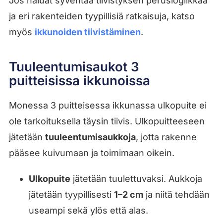
Jos haluat syventää tiivistyksen peruslogiikkaa
ja eri rakenteiden tyypillisiä ratkaisuja, katso
myös
ikkunoiden tiivistäminen
.
Tuuleentumisaukot 3
puitteisissa ikkunoissa
Monessa 3 puitteisessa ikkunassa ulkopuite ei
ole tarkoituksella täysin tiivis. Ulkopuitteeseen
jätetään
tuuleentumisaukkoja
, jotta rakenne
pääsee kuivumaan ja toimimaan oikein.
Ulkopuite
jätetään tuulettuvaksi. Aukkoja
jätetään tyypillisesti
1–2 cm
ja niitä tehdään
useampi sekä ylös että alas.