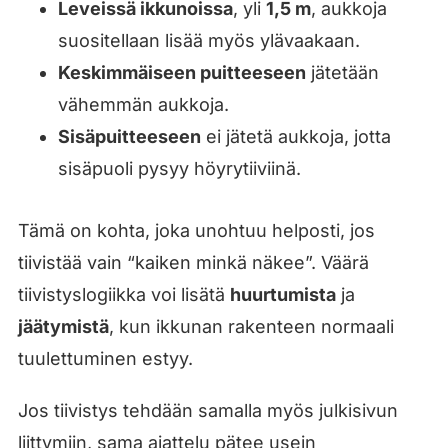
Leveissä ikkunoissa
, yli
1,5 m
, aukkoja
suositellaan lisää myös ylävaakaan.
Keskimmäiseen puitteeseen
jätetään
vähemmän aukkoja.
Sisäpuitteeseen
ei jätetä aukkoja, jotta
sisäpuoli pysyy höyrytiiviinä.
Tämä on kohta, joka unohtuu helposti, jos
tiivistää vain “kaiken minkä näkee”. Väärä
tiivistyslogiikka voi lisätä
huurtumista
ja
jäätymistä
, kun ikkunan rakenteen normaali
tuulettuminen estyy.
Jos tiivistys tehdään samalla myös julkisivun
liittymiin, sama ajattelu pätee usein