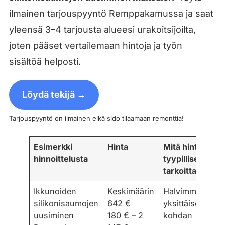
ilmainen tarjouspyyntö Remppakamussa ja saat
yleensä 3–4 tarjousta alueesi urakoitsijoilta,
joten pääset vertailemaan hintoja ja työn
sisältöä helposti.
Löydä tekijä →
Tarjouspyyntö on ilmainen eikä sido tilaamaan remonttia!
Esimerkki
Hinta
Mitä hinta
hinnoittelusta
tyypillisesti
tarkoittaa
Ikkunoiden
Keskimäärin
Halvimmillaan
silikonisaumojen
642 €
yksittäisen
uusiminen
180 € – 2
kohdan