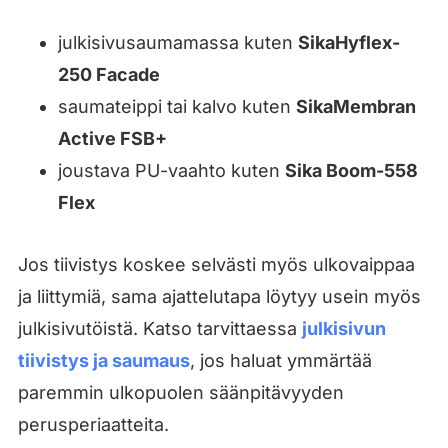
julkisivusaumamassa kuten
SikaHyflex-
250 Facade
saumateippi tai kalvo kuten
SikaMembran
Active FSB+
joustava PU-vaahto kuten
Sika Boom-558
Flex
Jos tiivistys koskee selvästi myös ulkovaippaa
ja liittymiä, sama ajattelutapa löytyy usein myös
julkisivutöistä. Katso tarvittaessa
julkisivun
tiivistys ja saumaus
, jos haluat ymmärtää
paremmin ulkopuolen säänpitävyyden
perusperiaatteita.