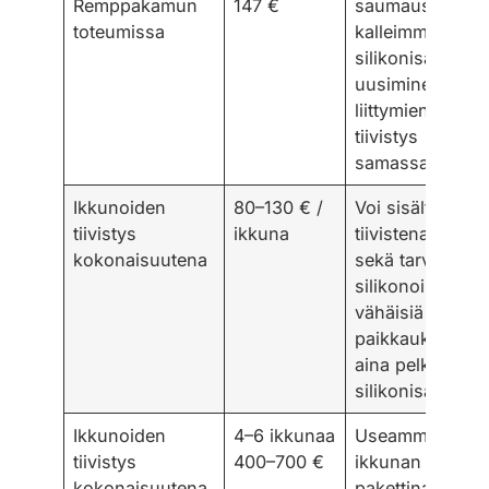
Remppakamun
147 €
saumaus,
toteumissa
kalleimmillaan
silikonisaumoje
uusiminen ja
liittymien
tiivistys
samassa työss
Ikkunoiden
80–130 € /
Voi sisältää
tiivistys
ikkuna
tiivistenauhoja
kokonaisuutena
sekä tarvittavat
silikonoinnit ja
vähäisiä
paikkauksia, ei
aina pelkkää
silikonisaumaa
Ikkunoiden
4–6 ikkunaa
Useamman
tiivistys
400–700 €
ikkunan
kokonaisuutena
pakettina