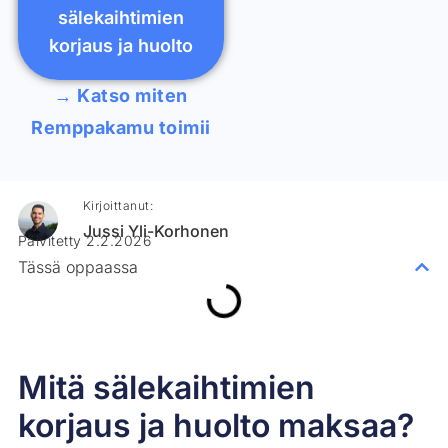
sälekaihtimien
korjaus ja huolto
→ Katso miten
Remppakamu toimii
Kirjoittanut:
Jussi Yli-Korhonen
Päivitetty 2.2.2026
Tässä oppaassa
Mitä sälekaihtimien
korjaus ja huolto maksaa?