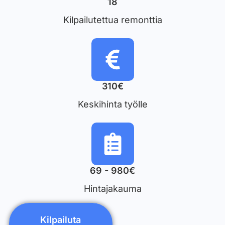
18
Kilpailutettua remonttia
310€
Keskihinta työlle
69 - 980€
Hintajakauma
Kilpailuta