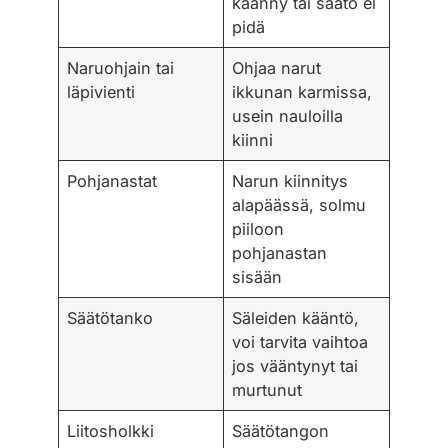
käänny tai säätö ei
pidä
Naruohjain tai
Ohjaa narut
läpivienti
ikkunan karmissa,
usein nauloilla
kiinni
Pohjanastat
Narun kiinnitys
alapäässä, solmu
piiloon
pohjanastan
sisään
Säätötanko
Säleiden kääntö,
voi tarvita vaihtoa
jos vääntynyt tai
murtunut
Liitosholkki
Säätötangon