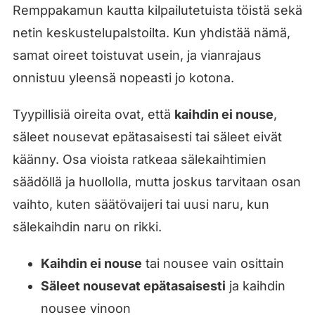
Remppakamun kautta kilpailutetuista töistä sekä
netin keskustelupalstoilta. Kun yhdistää nämä,
samat oireet toistuvat usein, ja vianrajaus
onnistuu yleensä nopeasti jo kotona.
Tyypillisiä oireita ovat, että
kaihdin ei nouse
,
säleet nousevat epätasaisesti tai säleet eivät
käänny. Osa vioista ratkeaa sälekaihtimien
säädöllä ja huollolla, mutta joskus tarvitaan osan
vaihto, kuten säätövaijeri tai uusi naru, kun
sälekaihdin naru on rikki.
Kaihdin ei nouse
tai nousee vain osittain
Säleet nousevat epätasaisesti
ja kaihdin
nousee vinoon