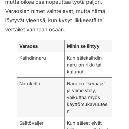
mutta oikea osa nopeuttaa työtä paljon.
Varaosien nimet vaihtelevat, mutta nämä
löytyvät yleensä, kun kysyt liikkeestä tai
vertailet vanhaan osaan.
Varaosa
Mihin se liittyy
Kaihdinnaru
Kun sälekaihdin
naru on rikki tai
kulunut
Narukello
Narujen “kerääjä”
ja viimeistely,
vaikuttaa myös
käyttömukavuutee
n
Säätövaijeri
Kun säleet eivät