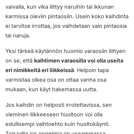
vaivalla, kun vika liittyy naruihin tai ikkunan
karmissa oleviin pintaosiin. Usein koko kaihdinta
ei tarvitse irrottaa, jos vaihdetaan vain pintaosia
tai naruja.
Yksi tärkeä käytännön huomio varaosiin liittyen
on se, että
kaihtimen varaosilla voi olla useita
eri nimikkeitä eri liikkeissä
. Helpoin tapa
varmistaa oikea osa on ottaa vanha osa
mukaan, kun käyt hakemassa uutta.
Jos kaihdin on helposti irrotettavissa, sen
vieminen liikkeeseen huoltoon voi olla
edullisempi vaihtoehto kuin huoltokäynti.
Toisaalta jos ongelmia on useammassa