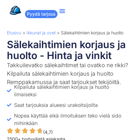
Pyydä tarjous
Suositut remontit
Miten Remppakamu toimii?
Etusivu
>
Ikkunat ja ovet
>
Sälekaihtimien korjaus ja huolto
Sälekaihtimien korjaus ja
huolto - Hinta ja vinkit
Takkuilevatko sälekaihtimet tai ovatko ne rikki?
Kilpailuta sälekaihtimien korjaus ja huolto
Remppakamussa ja saat tarjoukset tekijöiltä.
Kilpailuta sälekaihtimien korjaus ja huolto
ilmaiseksi
Saat tarjouksia alueesi urakoitsijoilta
Nopea käyttää eikä ilmoituksen teko vielä sido
mihinkään
(4,7)
2500+ tyytyväistä asiakasta