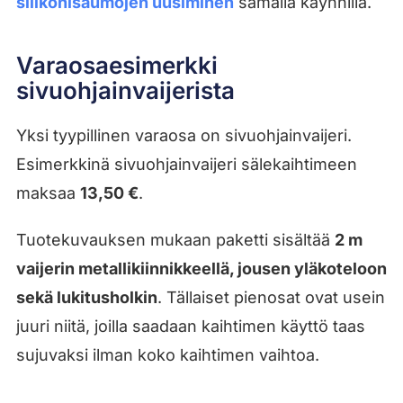
silikonisaumojen uusiminen
samalla käynnillä.
Varaosaesimerkki
sivuohjainvaijerista
Yksi tyypillinen varaosa on sivuohjainvaijeri.
Esimerkkinä sivuohjainvaijeri sälekaihtimeen
maksaa
13,50 €
.
Tuotekuvauksen mukaan paketti sisältää
2 m
vaijerin metallikiinnikkeellä, jousen yläkoteloon
sekä lukitusholkin
. Tällaiset pienosat ovat usein
juuri niitä, joilla saadaan kaihtimen käyttö taas
sujuvaksi ilman koko kaihtimen vaihtoa.