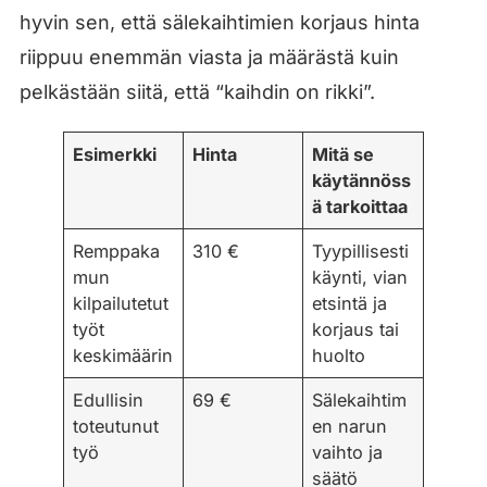
hyvin sen, että sälekaihtimien korjaus hinta
riippuu enemmän viasta ja määrästä kuin
pelkästään siitä, että “kaihdin on rikki”.
Esimerkki
Hinta
Mitä se
käytännöss
ä tarkoittaa
Remppaka
310 €
Tyypillisesti
mun
käynti, vian
kilpailutetut
etsintä ja
työt
korjaus tai
keskimäärin
huolto
Edullisin
69 €
Sälekaihtim
toteutunut
en narun
työ
vaihto ja
säätö