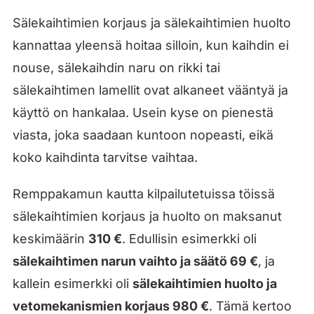
Sälekaihtimien korjaus ja sälekaihtimien huolto
kannattaa yleensä hoitaa silloin, kun kaihdin ei
nouse, sälekaihdin naru on rikki tai
sälekaihtimen lamellit ovat alkaneet vääntyä ja
käyttö on hankalaa. Usein kyse on pienestä
viasta, joka saadaan kuntoon nopeasti, eikä
koko kaihdinta tarvitse vaihtaa.
Remppakamun kautta kilpailutetuissa töissä
sälekaihtimien korjaus ja huolto on maksanut
keskimäärin
310 €
. Edullisin esimerkki oli
sälekaihtimen narun vaihto ja säätö 69 €
, ja
kallein esimerkki oli
sälekaihtimien huolto ja
vetomekanismien korjaus 980 €
. Tämä kertoo