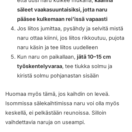
että uusi naru kulkee mukana,
käännä
säleet vaakasuuntaisiksi, jotta naru
pääsee kulkemaan rei’issä vapaasti
Jos liitos jumittaa, pysähdy ja selvitä mistä
naru ottaa kiinni, jos liitos rikkoutuu, pujota
naru käsin ja tee liitos uudelleen
Kun naru on paikallaan,
jätä 10–15 cm
työskentelyvaraa
, tee tiukka solmu ja
kiristä solmu pohjanastan sisään
Huomaa myös tämä, jos kaihdin on leveä.
Isommissa sälekaihtimissa naru voi olla myös
keskellä, ei pelkästään reunoissa. Silloin
vaihdettavia naruja on useampi.