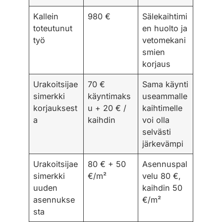
Kallein
980 €
Sälekaihtimi
toteutunut
en huolto ja
työ
vetomekani
smien
korjaus
Urakoitsijae
70 €
Sama käynti
simerkki
käyntimaks
useammalle
korjauksest
u + 20 € /
kaihtimelle
a
kaihdin
voi olla
selvästi
järkevämpi
Urakoitsijae
80 € + 50
Asennuspal
simerkki
€/m²
velu 80 €,
uuden
kaihdin 50
asennukse
€/m²
sta