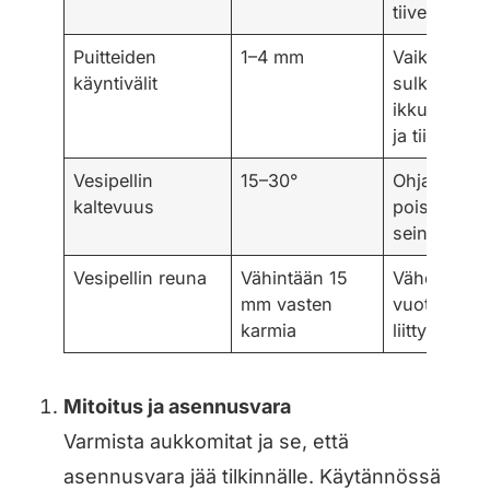
tiiveydelle
Puitteiden
1–4 mm
Vaikuttaa si
käyntivälit
sulkeutuuk
ikkuna kevy
ja tiiviisti
Vesipellin
15–30°
Ohjaa vede
kaltevuus
pois
seinäraken
Vesipellin reuna
Vähintään 15
Vähentää
mm vasten
vuotoriskiä
karmia
liittymässä
Mitoitus ja asennusvara
Varmista aukkomitat ja se, että
asennusvara jää tilkinnälle. Käytännössä