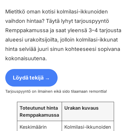
Mietitkö oman kotisi kolmilasi-ikkunoiden
vaihdon hintaa? Täytä lyhyt tarjouspyyntö
Remppakamussa ja saat yleensä 3–4 tarjousta
alueesi urakoitsijoilta, jolloin kolmilasi-ikkunat
hinta selviää juuri sinun kohteeseesi sopivana
kokonaisuutena.
Löydä tekijä →
Tarjouspyyntö on ilmainen eikä sido tilaamaan remonttia!
Toteutunut hinta
Urakan kuvaus
Remppakamussa
Keskimäärin
Kolmilasi-ikkunoiden