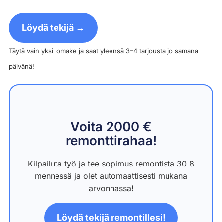
Löydä tekijä →
Täytä vain yksi lomake ja saat yleensä 3–4 tarjousta jo samana
päivänä!
Voita 2000 €
remonttirahaa!
Kilpailuta työ ja tee sopimus remontista 30.8
mennessä ja olet automaattisesti mukana
arvonnassa!
Löydä tekijä remontillesi!