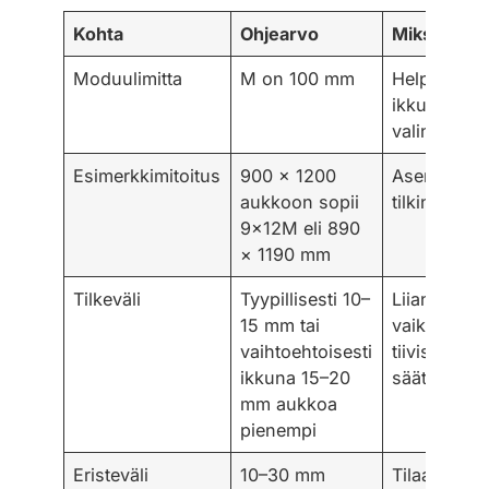
Kohta
Ohjearvo
Miksi tärke
Moduulimitta
M on 100 mm
Helpottaa o
ikkunakoo
valintaa
Esimerkkimitoitus
900 × 1200
Asennusvar
aukkoon sopii
tilkinnälle
9×12M eli 890
× 1190 mm
Tilkeväli
Tyypillisesti 10–
Liian pieni v
15 mm tai
vaikeuttaa
vaihtoehtoisesti
tiivistämistä
ikkuna 15–20
säätöä
mm aukkoa
pienempi
Eristeväli
10–30 mm
Tilaa eristee