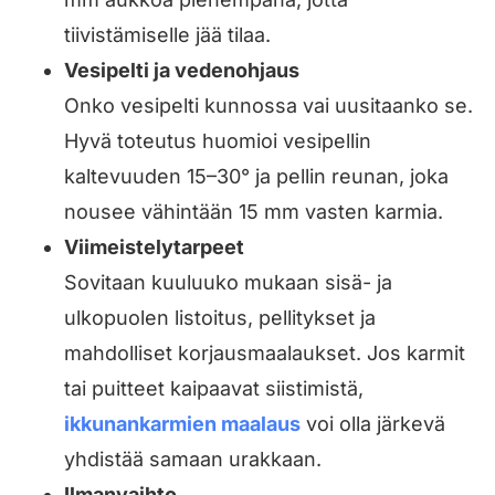
tiivistämiselle jää tilaa.
Vesipelti ja vedenohjaus
Onko vesipelti kunnossa vai uusitaanko se.
Hyvä toteutus huomioi vesipellin
kaltevuuden 15–30° ja pellin reunan, joka
nousee vähintään 15 mm vasten karmia.
Viimeistelytarpeet
Sovitaan kuuluuko mukaan sisä- ja
ulkopuolen listoitus, pellitykset ja
mahdolliset korjausmaalaukset. Jos karmit
tai puitteet kaipaavat siistimistä,
ikkunankarmien maalaus
voi olla järkevä
yhdistää samaan urakkaan.
Ilmanvaihto