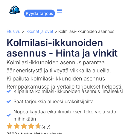
Pyydä tarjous
Suositut remontit
Miten Remppakamu toimii?
Etusivu
>
Ikkunat ja ovet
>
Kolmilasi-ikkunoiden asennus
Kolmilasi-ikkunoiden
asennus - Hinta ja vinkit
Kolmilasi-ikkunoiden asennus parantaa
ääneneristystä ja tiiveyttä vilkkailla alueilla.
Kilpailuta kolmilasi-ikkunoiden asennus
Remppakamussa ja vertaile tarjoukset helposti.
Kilpailuta kolmilasi-ikkunoiden asennus ilmaiseksi
Saat tarjouksia alueesi urakoitsijoilta
Nopea käyttää eikä ilmoituksen teko vielä sido
mihinkään
(4,7)
2500+ tyytyväistä asiakasta