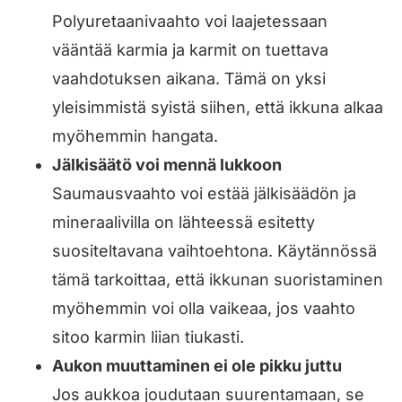
Polyuretaanivaahto voi laajetessaan
vääntää karmia ja karmit on tuettava
vaahdotuksen aikana. Tämä on yksi
yleisimmistä syistä siihen, että ikkuna alkaa
myöhemmin hangata.
Jälkisäätö voi mennä lukkoon
Saumausvaahto voi estää jälkisäädön ja
mineraalivilla on lähteessä esitetty
suositeltavana vaihtoehtona. Käytännössä
tämä tarkoittaa, että ikkunan suoristaminen
myöhemmin voi olla vaikeaa, jos vaahto
sitoo karmin liian tiukasti.
Aukon muuttaminen ei ole pikku juttu
Jos aukkoa joudutaan suurentamaan, se