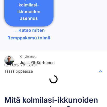
kolmilasi-
ikkunoiden
asennus
→ Katso miten
Remppakamu toimii
Kirjoittanut:
Jussi Yli-Korhonen
Päivitetty 28.1.2026
Tässä oppaassa
Mitä kolmilasi-ikkunoiden