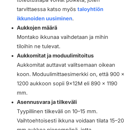
tarvittaessa katso myös
taloyhtiön
ikkunoiden uusiminen
.
Aukkojen määrä
Montako ikkunaa vaihdetaan ja mihin
tiloihin ne tulevat.
Aukkomitat ja moduulimitoitus
Aukkomitat auttavat valitsemaan oikean
koon. Moduulimittaesimerkki on, että 900 ×
1200 aukkoon sopii 9×12M eli 890 × 1190
mm.
Asennusvara ja tilkeväli
Tyypillinen tilkeväli on 10–15 mm.
Vaihtoehtoisesti ikkuna voidaan tilata 15–20
mm aukkoa pienempänä, jotta