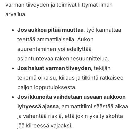
varman tiiveyden ja toimivat liittymät ilman
arvailua.
Jos aukkoa pitää muuttaa
, työ kannattaa
teettää ammattilaisella. Aukon
suurentaminen voi edellyttää
asiantuntevaa rakennesuunnittelua.
Jos haluat varman tiiveyden
, tekijän
tekemä oikaisu, kiilaus ja tilkintä ratkaisee
paljon lopputuloksesta.
Jos ikkunoita vaihdetaan useaan aukkoon
lyhyessä ajassa
, ammattitiimi säästää aikaa
ja vähentää riskiä, että jokin yksityiskohta
jää kiireessä vajaaksi.