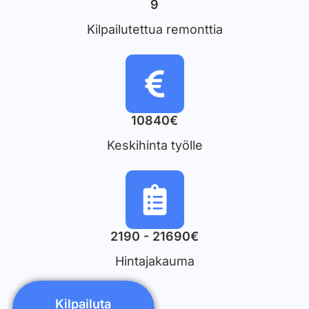
9
Kilpailutettua remonttia
10840€
Keskihinta työlle
2190 - 21690€
Hintajakauma
Kilpailuta