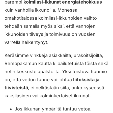
parempi
kolmilasi-ikkunat energiatehokkuus
kuin vanhoilla ikkunoilla. Monessa
omakotitalossa kolmilasi-ikkunoiden vaihto
tehdään samalla myös siksi, että vanhojen
ikkunoiden tiiveys ja toimivuus on vuosien
varrella heikentynyt.
Keräsimme vinkkejä asiakkailta, urakoitsijoilta,
Remppakamun kautta kilpailutetuista töistä sekä
netin keskustelupalstoilta. Yksi toistuva huomio
on, että vedon tunne voi johtua
liitoksista ja
tiivisteistä
, ei pelkästään siitä, onko kyseessä
kaksilasinen vai kolminkertaiset ikkunat.
Jos ikkunan ympäriltä tuntuu vetoa,