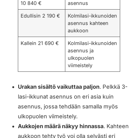
10 840 €
asennus
Edullisin 2 190 €
Kolmilasi-ikkunoiden
asennus kahteen
aukkoon
Kallein 21 690 €
Kolmilasi-ikkunoiden
asennus ja
ulkopuolen
viimeistely
Urakan sisältö vaikuttaa paljon
. Pelkkä 3-
lasi-ikkunat asennus on eri asia kuin
asennus, jossa tehdään samalla myös
ulkopuolen viimeistely.
Aukkojen määrä näkyy hinnassa
. Kahteen
aukkoon tehty työ voi olla selvästi eri