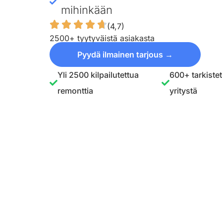
mihinkään
(4,7)
2500+ tyytyväistä asiakasta
Pyydä ilmainen tarjous →
Yli 2500 kilpailutettua
600+ tarkiste
remonttia
yritystä