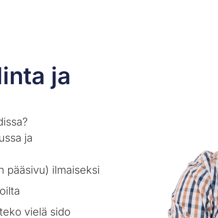
inta ja
dissa?
ussa ja
n pääsivu) ilmaiseksi
oilta
teko vielä sido