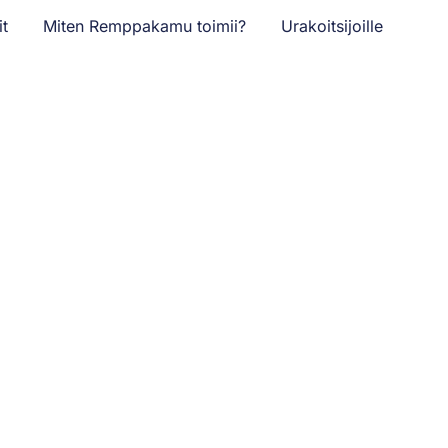
it
Miten Remppakamu toimii?
Urakoitsijoille