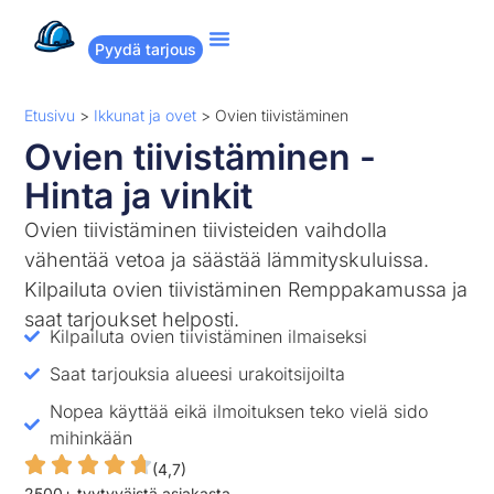
Pyydä tarjous
Suositut remontit
Miten Remppakamu toimii?
Etusivu
>
Ikkunat ja ovet
>
Ovien tiivistäminen
Ovien tiivistäminen -
Hinta ja vinkit
Ovien tiivistäminen tiivisteiden vaihdolla
vähentää vetoa ja säästää lämmityskuluissa.
Kilpailuta ovien tiivistäminen Remppakamussa ja
saat tarjoukset helposti.
Kilpailuta ovien tiivistäminen ilmaiseksi
Saat tarjouksia alueesi urakoitsijoilta
Nopea käyttää eikä ilmoituksen teko vielä sido
mihinkään
(4,7)
2500+ tyytyväistä asiakasta