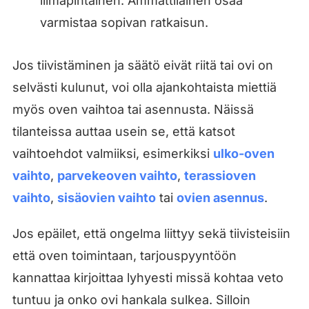
liimapintainen. Ammattilainen osaa
varmistaa sopivan ratkaisun.
Jos tiivistäminen ja säätö eivät riitä tai ovi on
selvästi kulunut, voi olla ajankohtaista miettiä
myös oven vaihtoa tai asennusta. Näissä
tilanteissa auttaa usein se, että katsot
vaihtoehdot valmiiksi, esimerkiksi
ulko-oven
vaihto
,
parvekeoven vaihto
,
terassioven
vaihto
,
sisäovien vaihto
tai
ovien asennus
.
Jos epäilet, että ongelma liittyy sekä tiivisteisiin
että oven toimintaan, tarjouspyyntöön
kannattaa kirjoittaa lyhyesti missä kohtaa veto
tuntuu ja onko ovi hankala sulkea. Silloin