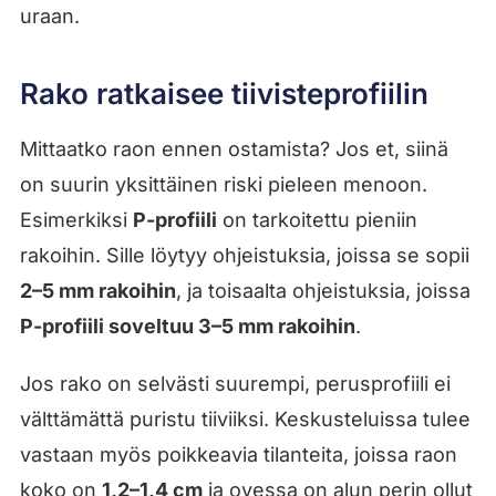
uraan.
Rako ratkaisee tiivisteprofiilin
Mittaatko raon ennen ostamista? Jos et, siinä
on suurin yksittäinen riski pieleen menoon.
Esimerkiksi
P-profiili
on tarkoitettu pieniin
rakoihin. Sille löytyy ohjeistuksia, joissa se sopii
2–5 mm rakoihin
, ja toisaalta ohjeistuksia, joissa
P-profiili soveltuu 3–5 mm rakoihin
.
Jos rako on selvästi suurempi, perusprofiili ei
välttämättä puristu tiiviiksi. Keskusteluissa tulee
vastaan myös poikkeavia tilanteita, joissa raon
koko on
1,2–1,4 cm
ja ovessa on alun perin ollut