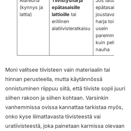
Alareuna
Tiivistysharja
Jos lattia on
(kynnys ja
epätasaisille
epätasainen,
lattia)
lattioille
tai
joustava
erillinen
harja toimii
alatiivisteratkaisu
usein
paremmin
kuin pelkkä
nauha
Moni valitsee tiivisteen vain materiaalin tai
hinnan perusteella, mutta käytännössä
onnistuminen riippuu siitä, että tiiviste sopii juuri
siihen rakoon ja siihen kohtaan. Varsinkin
vanhemmissa ovissa kannattaa tarkistaa myös,
onko kyse liimattavasta tiivisteestä vai
uratiivisteestä, joka painetaan karmissa olevaan