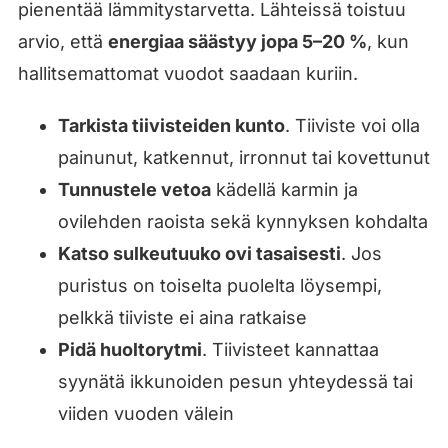
pienentää lämmitystarvetta. Lähteissä toistuu
arvio, että
energiaa säästyy jopa 5–20 %
, kun
hallitsemattomat vuodot saadaan kuriin.
Tarkista tiivisteiden kunto
. Tiiviste voi olla
painunut, katkennut, irronnut tai kovettunut
Tunnustele vetoa
kädellä karmin ja
ovilehden raoista sekä kynnyksen kohdalta
Katso sulkeutuuko ovi tasaisesti
. Jos
puristus on toiselta puolelta löysempi,
pelkkä tiiviste ei aina ratkaise
Pidä huoltorytmi
. Tiivisteet kannattaa
syynätä ikkunoiden pesun yhteydessä tai
viiden vuoden välein