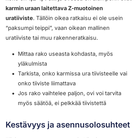
karmin uraan laitettava Z-muotoinen
uratiiviste
. Tällöin oikea ratkaisu ei ole usein
“paksumpi teippi”, vaan oikean mallinen
uratiiviste tai muu rakenneratkaisu.
Mittaa rako useasta kohdasta, myös
yläkulmista
Tarkista, onko karmissa ura tiivisteelle vai
onko tiiviste liimattava
Jos rako vaihtelee paljon, ovi voi tarvita
myös säätöä, ei pelkkää tiivistettä
Kestävyys ja asennusolosuhteet