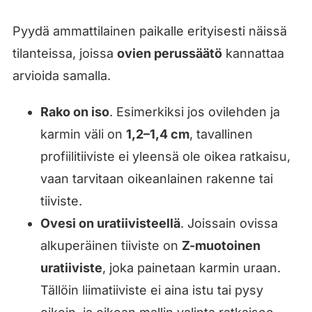
Pyydä ammattilainen paikalle erityisesti näissä
tilanteissa, joissa
ovien perussäätö
kannattaa
arvioida samalla.
Rako on iso
. Esimerkiksi jos ovilehden ja
karmin väli on
1,2–1,4 cm
, tavallinen
profiilitiiviste ei yleensä ole oikea ratkaisu,
vaan tarvitaan oikeanlainen rakenne tai
tiiviste.
Ovesi on uratiivisteellä
. Joissain ovissa
alkuperäinen tiiviste on
Z-muotoinen
uratiiviste
, joka painetaan karmin uraan.
Tällöin liimatiiviste ei aina istu tai pysy