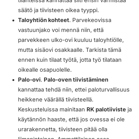
tilanteissa kannattaa silti ensin varmistaa
säätö ja tiivisteen oikea tyyppi.
Taloyhtiön kohteet
. Parvekeovissa
vastuunjako voi mennä niin, että
parvekkeen ulko-ovi kuuluu taloyhtiölle,
mutta sisäovi osakkaalle. Tarkista tämä
ennen kuin tilaat työtä, jotta työ tilataan
oikealle osapuolelle.
Palo-ovi
.
Palo-oven tiivistäminen
kannattaa tehdä niin, ettei paloturvallisuus
heikkene väärällä tiivisteellä.
Keskusteluissa mainitaan
RK palotiiviste
ja
käytännön haaste, että jos ovessa ei ole
urarakennetta, tiivisteen pitää olla