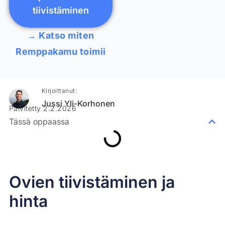
tiivistäminen
→ Katso miten
Remppakamu toimii
Kirjoittanut:
Jussi Yli-Korhonen
Päivitetty 2.2.2026
Tässä oppaassa
Ovien tiivistäminen ja
hinta