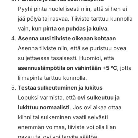
Pyyhi pinta huolellisesti niin, että siihen ei
jää pölyä tai rasvaa. Tiiviste tarttuu kunnolla
vain, kun
pinta on puhdas ja kuiva
.
Asenna uusi tiiviste oikeaan kohtaan
Asenna tiiviste niin, että se puristuu ovea
suljettaessa tasaisesti. Huomioi, että
asennuslämpötila on vähintään +5 °C
, jotta
liimapinta tarttuu kunnolla.
Testaa sulkeutuminen ja lukitus
Lopuksi varmista, että
ovi sulkeutuu ja
lukittuu normaalisti
. Jos ovi alkaa ottaa
kiinni tai sulkeminen vaatii selvästi
enemmän voimaa, tiiviste voi olla liian
paksu tai ovi voi tarvita säätöä.