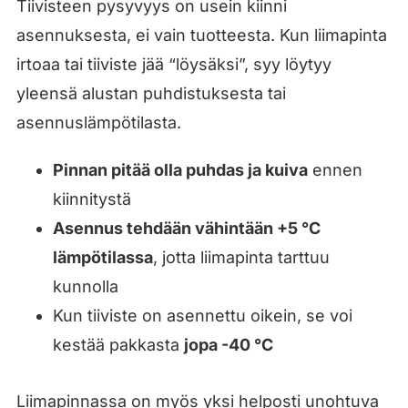
Tiivisteen pysyvyys on usein kiinni
asennuksesta, ei vain tuotteesta. Kun liimapinta
irtoaa tai tiiviste jää “löysäksi”, syy löytyy
yleensä alustan puhdistuksesta tai
asennuslämpötilasta.
Pinnan pitää olla puhdas ja kuiva
ennen
kiinnitystä
Asennus tehdään vähintään +5 °C
lämpötilassa
, jotta liimapinta tarttuu
kunnolla
Kun tiiviste on asennettu oikein, se voi
kestää pakkasta
jopa -40 °C
Liimapinnassa on myös yksi helposti unohtuva