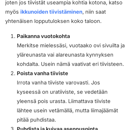
joten jos tiivistät useampia kohtia kotona, katso
myös
ikkunoiden tiivistäminen
, niin saat
yhtenäisen lopputuloksen koko taloon.
Paikanna vuotokohta
Merkitse mielessäsi, vuotaako ovi sivuilta ja
yläreunasta vai alareunasta kynnyksen
kohdalta. Usein nämä vaativat eri tiivisteen.
Poista vanha tiiviste
Irrota vanha tiiviste varovasti. Jos
kyseessä on uratiiviste, se vedetään
yleensä pois urasta. Liimattava tiiviste
lähtee usein vetämällä, mutta liimajäämät
pitää puhdistaa.
Puhdista ja kuivaa asennuspinta