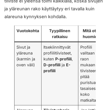
tiiviste ei yleensä toimi kaikkialla, koska sivujen
ja yläreunan rako käyttäytyy eri tavalla kuin
alareuna kynnyksen kohdalla.
Vuotokohta
Tyypillinen
Mitä ottaa
ratkaisu
huomioon
Sivut ja
Itsekiinnittyvät
Profiili
yläreuna
profiilitiivisteet,
valitaan
(karmin ja
kuten
P-profiili
,
raon
oven väli)
D-profiili
ja
E-
mukaan ja
profiili
tiivisteen
pitää
puristua
tasaisesti
koko
matkalta