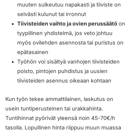
muuten sulkeutuu napakasti ja tiiviste on
selvästi kulunut tai irronnut
Tiivisteiden vaihto ja ovien perussäätö
on
tyypillinen yhdistelmä, jos veto johtuu
myös ovilehden asennosta tai puristus on
epätasainen
Työhön voi sisältyä vanhojen tiivisteiden
poisto, pintojen puhdistus ja uusien
tiivisteiden asennus oikeaan kohtaan
Kun työn tekee ammattilainen, laskutus on
usein tuntiperusteinen tai urakkahinta.
Tuntihinnat pyörivät yleensä noin 45-70€/h
tasolla. Lopullinen hinta riippuu muun muassa