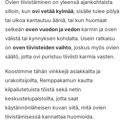
Ovien tiivistäminen on yleensä ajankohtaista
silloin, kun
ovi vetää kylmää
, sisälle tulee pölyä
tai ulkoa kantautuu ääniä, tai kun huomaat
selkeän
oven vuodon ja vedon
karmin ja oven
välistä tai kynnyksen kohdalta. Usein ratkaisu
on
oven tiivisteiden vaihto
, joskus myös ovien
säätö, jotta ovi puristuu tiiviisti karmia vasten.
Koostimme tähän vinkkejä asiakkailta ja
urakoitsijoilta, Remppakamun kautta
kilpailutetuista töistä sekä netin
keskustelupalstoilta, jotta saat
käytännönläheisen kuvan siitä, mitä ovien
tiivistämisessä kannattaa huomioida.