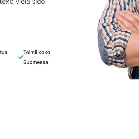
teko vielä sido
ttua
Toimii koko
Suomessa