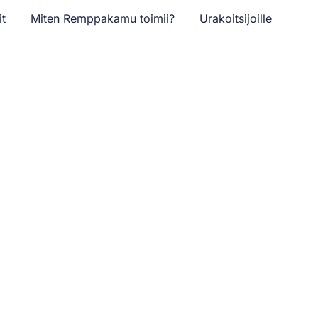
it
Miten Remppakamu toimii?
Urakoitsijoille