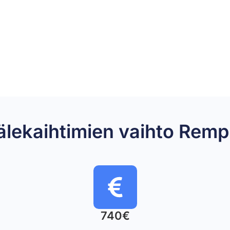
 sälekaihtimien vaihto Re
740€