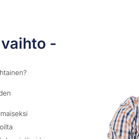
vaihto -
ohtainen?
iden
ilmaiseksi
oilta