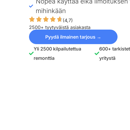
Nopea käyttää eikä ilmoituksen 
mihinkään
(4,7)
2500+ tyytyväistä asiakasta
Pyydä ilmainen tarjous →
Yli 2500 kilpailutettua
600+ tarkiste
remonttia
yritystä