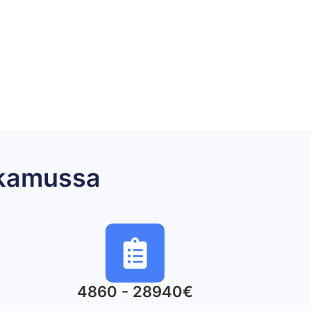
akamussa
4860 - 28940€