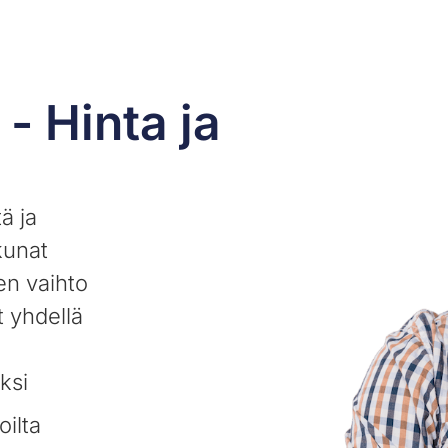
- Hinta ja
ä ja
kunat
en vaihto
 yhdellä
ksi
oilta