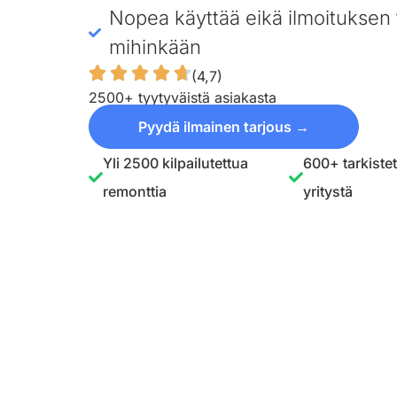
Nopea käyttää eikä ilmoituksen 
mihinkään
(4,7)
2500+ tyytyväistä asiakasta
Pyydä ilmainen tarjous →
Yli 2500 kilpailutettua
600+ tarkiste
remonttia
yritystä