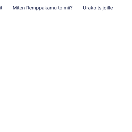
it
Miten Remppakamu toimii?
Urakoitsijoille