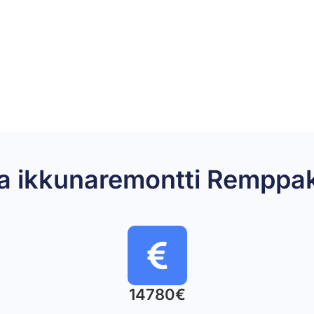
uta ikkunaremontti Rempp
14780€