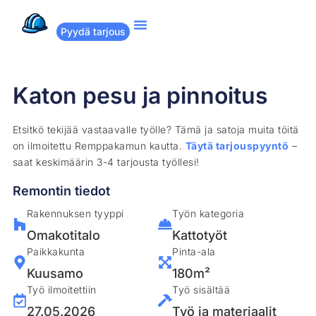
Pyydä tarjous
Suositut remontit
Miten Remppakamu toimii?
Katon pesu ja pinnoitus
Etsitkö tekijää vastaavalle työlle? Tämä ja satoja muita töitä
on ilmoitettu Remppakamun kautta.
Täytä tarjouspyyntö
–
saat keskimäärin 3-4 tarjousta työllesi!
Remontin tiedot
Rakennuksen tyyppi
Työn kategoria
Omakotitalo
Kattotyöt
Paikkakunta
Pinta-ala
Kuusamo
180m²
Työ ilmoitettiin
Työ sisältää
27.05.2026
Työ ja materiaalit