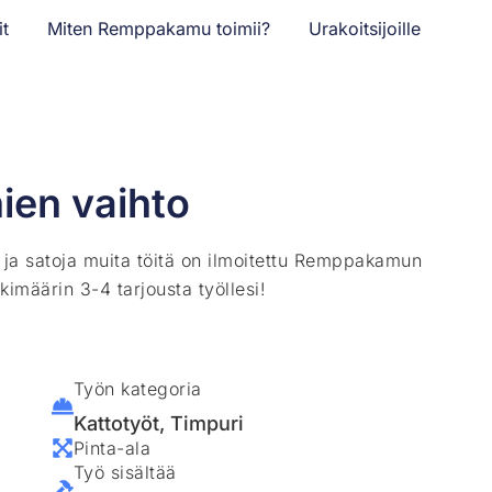
it
Miten Remppakamu toimii?
Urakoitsijoille
ien vaihto
ä ja satoja muita töitä on ilmoitettu Remppakamun
kimäärin 3-4 tarjousta työllesi!
Työn kategoria
Kattotyöt
,
Timpuri
Pinta-ala
Työ sisältää