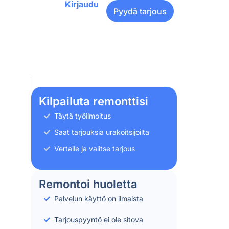
Kirjaudu
Pyydä tarjous
Kilpailuta remonttisi
Täytä työilmoitus
Saat tarjouksia urakoitsijoilta
Vertaile ja valitse tarjous
Remontoi huoletta
Palvelun käyttö on ilmaista
Tarjouspyyntö ei ole sitova