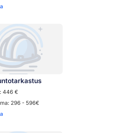
ta
untotarkastus
: 446 €
uma: 296 - 596€
ta