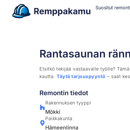
Suositut remont
Rantasaunan ränn
Etsitkö tekijää vastaavalle työlle? Täm
kautta.
Täytä tarjouspyyntö
– saat kes
Remontin tiedot
Rakennuksen tyyppi
Mökki
Paikkakunta
Hämeenlinna