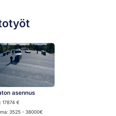
totyöt
ton asennus
: 17874 €
uma: 3525 - 38000€