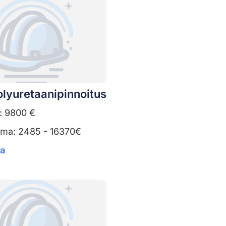
lyuretaanipinnoitus
: 9800 €
uma: 2485 - 16370€
ta