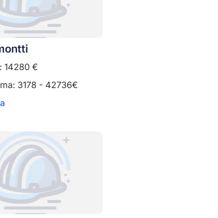
montti
: 14280 €
uma: 3178 - 42736€
ta