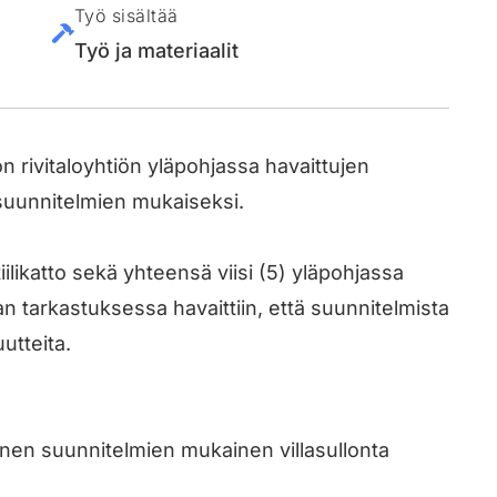
Työ sisältää
Työ ja materiaalit
rivitaloyhtiön yläpohjassa havaittujen
suunnitelmien mukaiseksi.
ilikatto sekä yhteensä viisi (5) yläpohjassa
an tarkastuksessa havaittiin, että suunnitelmista
utteita.
inen suunnitelmien mukainen villasullonta