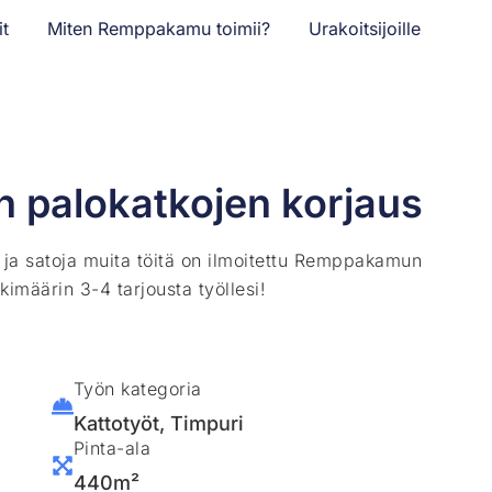
it
Miten Remppakamu toimii?
Urakoitsijoille
an palokatkojen korjaus
ä ja satoja muita töitä on ilmoitettu Remppakamun
kimäärin 3-4 tarjousta työllesi!
Työn kategoria
Kattotyöt
,
Timpuri
Pinta-ala
440m²