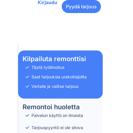
Kirjaudu
Pyydä tarjous
Kilpailuta remonttisi
Täytä työilmoitus
Saat tarjouksia urakoitsijoilta
Vertaile ja valitse tarjous
Remontoi huoletta
Palvelun käyttö on ilmaista
Tarjouspyyntö ei ole sitova