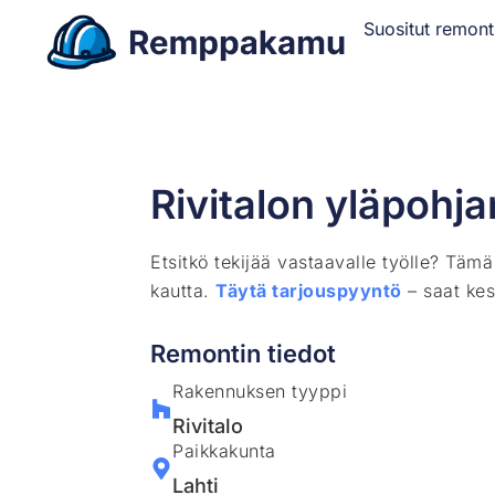
Suositut remont
Rivitalon yläpohj
Etsitkö tekijää vastaavalle työlle? Täm
kautta.
Täytä tarjouspyyntö
– saat kes
Remontin tiedot
Rakennuksen tyyppi
Rivitalo
Paikkakunta
Lahti