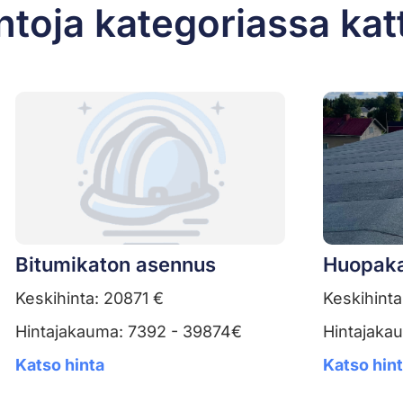
ntoja kategoriassa kat
Bitumikaton asennus
Huopaka
Keskihinta: 20871 €
Keskihinta
Hintajakauma: 7392 - 39874€
Hintajaka
Katso hinta
Katso hin