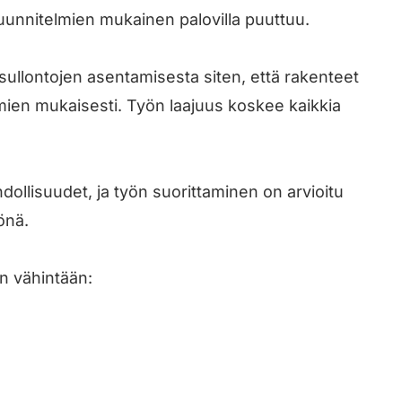
 suunnitelmien mukainen palovilla puuttuu.
sullontojen asentamisesta siten, että rakenteet
mien mukaisesti. Työn laajuus koskee kaikkia
ollisuudet, ja työn suorittaminen on arvioitu
önä.
n vähintään: