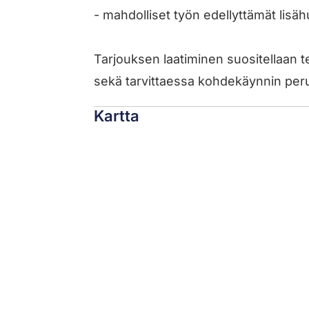
- mahdolliset työn edellyttämät lisäh
Tarjouksen laatiminen suositellaan t
sekä tarvittaessa kohdekäynnin perus
Kartta