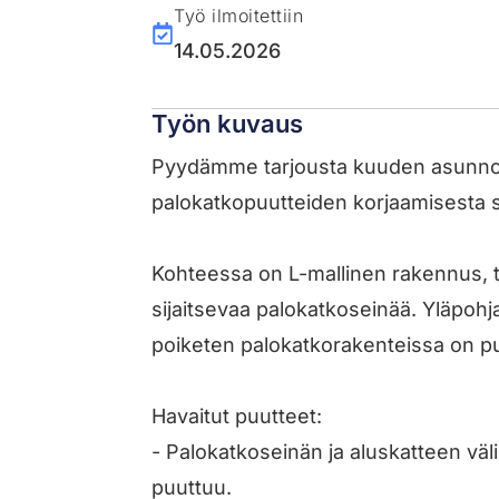
Työ ilmoitettiin
14.05.2026
Työn kuvaus
Pyydämme tarjousta kuuden asunnon 
palokatkopuutteiden korjaamisesta 
Kohteessa on L-mallinen rakennus, ti
sijaitsevaa palokatkoseinää. Yläpohj
poiketen palokatkorakenteissa on pu
Havaitut puutteet:
- Palokatkoseinän ja aluskatteen väl
puuttuu.