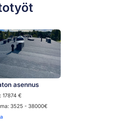
totyöt
ton asennus
: 17874 €
uma: 3525 - 38000€
ta