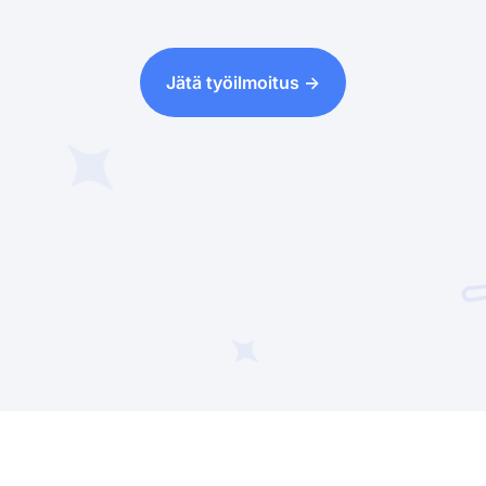
Jätä työilmoitus ->