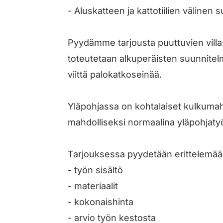
- Aluskatteen ja kattotiilien välinen
Pyydämme tarjousta puuttuvien villa
toteutetaan alkuperäisten suunnitel
viittä palokatkoseinää.
Yläpohjassa on kohtalaiset kulkumahd
mahdolliseksi normaalina yläpohjaty
Tarjouksessa pyydetään erittelemää
- työn sisältö
- materiaalit
- kokonaishinta
- arvio työn kestosta