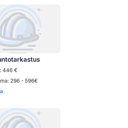
untotarkastus
: 446 €
uma: 296 - 596€
ta