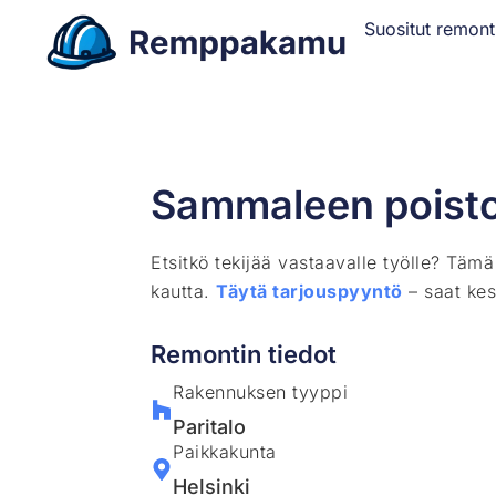
Suositut remont
Sammaleen poisto 
Etsitkö tekijää vastaavalle työlle? Täm
kautta.
Täytä tarjouspyyntö
– saat kes
Remontin tiedot
Rakennuksen tyyppi
Paritalo
Paikkakunta
Helsinki