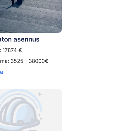
ton asennus
: 17874 €
uma: 3525 - 38000€
ta