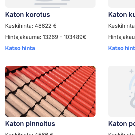
Katon korotus
Katon k
Keskihinta: 48622 €
Keskihinta
Hintajakauma: 13269 - 103489€
Hintajaka
Katso hinta
Katso hin
Katon pinnoitus
Katon po
Keskihinta: 4566 €
Keskihinta