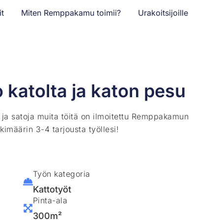
it
Miten Remppakamu toimii?
Urakoitsijoille
katolta ja katon pesu
ä ja satoja muita töitä on ilmoitettu Remppakamun
kimäärin 3-4 tarjousta työllesi!
Työn kategoria
Kattotyöt
Pinta-ala
300m²