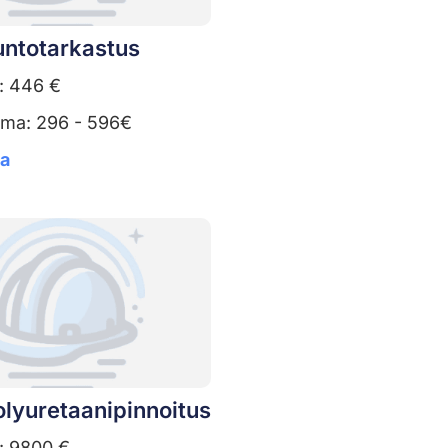
untotarkastus
: 446 €
uma: 296 - 596€
ta
lyuretaanipinnoitus
: 9800 €