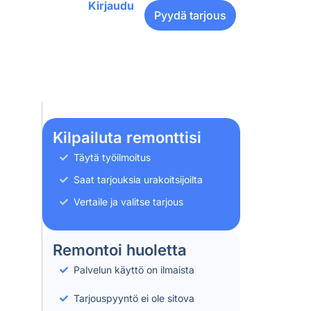
Kirjaudu
Pyydä tarjous
Kilpailuta remonttisi
Täytä työilmoitus
Saat tarjouksia urakoitsijoilta
Vertaile ja valitse tarjous
Remontoi huoletta
Palvelun käyttö on ilmaista
Tarjouspyyntö ei ole sitova