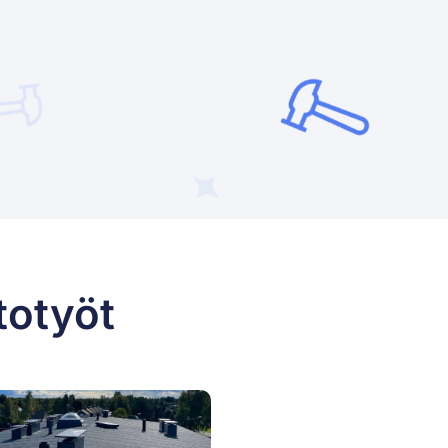
totyöt