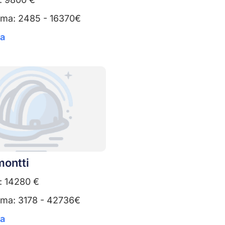
uma: 2485 - 16370€
ta
montti
: 14280 €
uma: 3178 - 42736€
ta