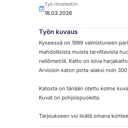
Työ ilmoitettiin
18.03.2026
Työn kuvaus
Kyseessä on 1989 valmistuneen parit
mahdollisista muista tarvittavista hu
neliömetriä. Katto on loiva harjakatto
Arvioisin katon pinta-alaksi noin 300
Katosta on tänään otettu kolme kuvaa.
Kuvat on pohjoispuolelta.
Tarjoukseen voi lisätä omana kohte