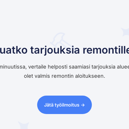
uatko tarjouksia remontill
utissa, vertaile helposti saamiasi tarjouksia alueesi 
olet valmis remontin aloitukseen.
Jätä työilmoitus ->