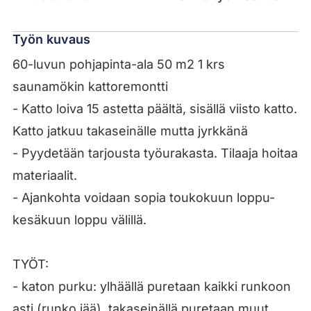
Työn kuvaus
60-luvun pohjapinta-ala 50 m2 1 krs
saunamökin kattoremontti
- Katto loiva 15 astetta päältä, sisällä viisto katto.
Katto jatkuu takaseinälle mutta jyrkkänä
- Pyydetään tarjousta työurakasta. Tilaaja hoitaa
materiaalit.
- Ajankohta voidaan sopia toukokuun loppu-
kesäkuun loppu välillä.
TYÖT:
- katon purku: ylhäällä puretaan kaikki runkoon
asti (runko jää), takaseinällä puretaan muut