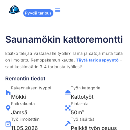
Pyydä tarjous
Suositut remontit
Miten Remppakamu toimii?
Saunamökin kattoremontti
Etsitkö tekijää vastaavalle työlle? Tämä ja satoja muita töitä
on ilmoitettu Remppakamun kautta.
Täytä tarjouspyyntö
–
saat keskimäärin 3-4 tarjousta työllesi!
Remontin tiedot
Rakennuksen tyyppi
Työn kategoria
Mökki
Kattotyöt
Paikkakunta
Pinta-ala
Jämsä
50m²
Työ ilmoitettiin
Työ sisältää
11.05.2026
Pelkkä työn osuus