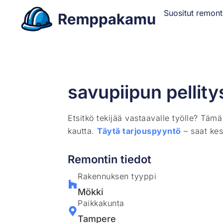
Suositut remont
savupiipun pellity
Etsitkö tekijää vastaavalle työlle? Täm
kautta.
Täytä tarjouspyyntö
– saat kes
Remontin tiedot
Rakennuksen tyyppi
Mökki
Paikkakunta
Tampere