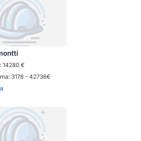
montti
: 14280 €
uma: 3178 - 42736€
ta