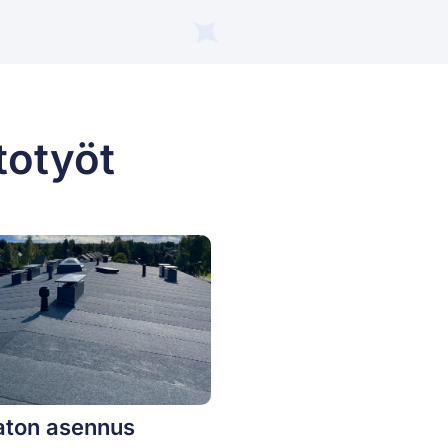
totyöt
ton asennus