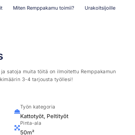
it
Miten Remppakamu toimii?
Urakoitsijoille
s
ä ja satoja muita töitä on ilmoitettu Remppakamun
kimäärin 3-4 tarjousta työllesi!
Työn kategoria
Kattotyöt
,
Peltityöt
Pinta-ala
50m²