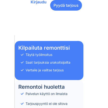
Kirjaudu
Pyydä tarjous
Kilpailuta remonttisi
Täytä työilmoitus
Saat tarjouksia urakoitsijoilta
Vertaile ja valitse tarjous
Remontoi huoletta
Palvelun käyttö on ilmaista
Tarjouspyyntö ei ole sitova