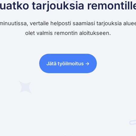
uatko tarjouksia remontill
utissa, vertaile helposti saamiasi tarjouksia alueesi 
olet valmis remontin aloitukseen.
Jätä työilmoitus ->