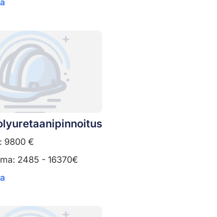
ta
lyuretaanipinnoitus
: 9800 €
uma: 2485 - 16370€
ta