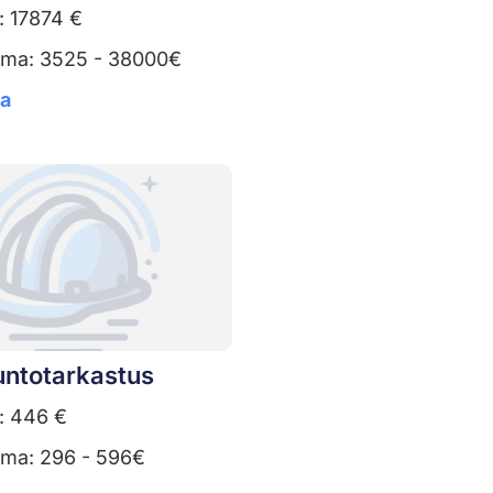
: 17874 €
uma: 3525 - 38000€
ta
untotarkastus
: 446 €
uma: 296 - 596€