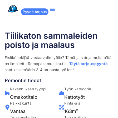
Pyydä tarjous
Suositut remontit
Miten Remppakamu toimii?
Tiilikaton sammaleiden
poisto ja maalaus
Etsitkö tekijää vastaavalle työlle? Tämä ja satoja muita töitä
on ilmoitettu Remppakamun kautta.
Täytä tarjouspyyntö
–
saat keskimäärin 3-4 tarjousta työllesi!
Remontin tiedot
Rakennuksen tyyppi
Työn kategoria
Omakotitalo
Kattotyöt
Paikkakunta
Pinta-ala
Vantaa
163m²
Työ ilmoitettiin
Työ sisältää