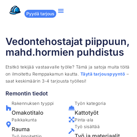
Pyydä tarjous
Suositut remontit
Miten Remppakamu toimii?
Vedontehostajat piippuun,
mahd.hormien puhdistus
Etsitkö tekijää vastaavalle työlle? Tämä ja satoja muita töitä
on ilmoitettu Remppakamun kautta.
Täytä tarjouspyyntö
–
saat keskimäärin 3-4 tarjousta työllesi!
Remontin tiedot
Rakennuksen tyyppi
Työn kategoria
Omakotitalo
Kattotyöt
Paikkakunta
Pinta-ala
Työ sisältää
Rauma
Työ ja materiaalit
Työ ilmoitettiin