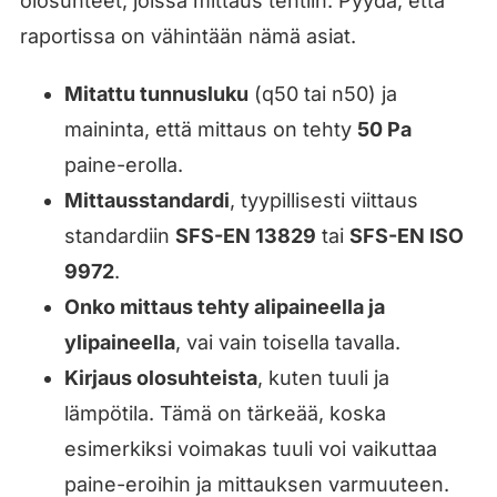
olosuhteet, joissa mittaus tehtiin. Pyydä, että
raportissa on vähintään nämä asiat.
Mitattu tunnusluku
(q50 tai n50) ja
maininta, että mittaus on tehty
50 Pa
paine-erolla.
Mittausstandardi
, tyypillisesti viittaus
standardiin
SFS-EN 13829
tai
SFS-EN ISO
9972
.
Onko mittaus tehty alipaineella ja
ylipaineella
, vai vain toisella tavalla.
Kirjaus olosuhteista
, kuten tuuli ja
lämpötila. Tämä on tärkeää, koska
esimerkiksi voimakas tuuli voi vaikuttaa
paine-eroihin ja mittauksen varmuuteen.