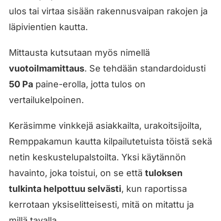
ulos tai virtaa sisään rakennusvaipan rakojen ja
läpivientien kautta.
Mittausta kutsutaan myös nimellä
vuotoilmamittaus
. Se tehdään standardoidusti
50 Pa
paine-erolla, jotta tulos on
vertailukelpoinen.
Keräsimme vinkkejä asiakkailta, urakoitsijoilta,
Remppakamun kautta kilpailutetuista töistä sekä
netin keskustelupalstoilta. Yksi käytännön
havainto, joka toistui, on se että
tuloksen
tulkinta helpottuu selvästi
, kun raportissa
kerrotaan yksiselitteisesti, mitä on mitattu ja
millä tavalla.