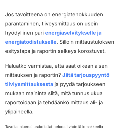
Jos tavoitteena on energiatehokkuuden
parantaminen, tiiveysmittaus on usein
hyödyllinen pari
energiaselvitykselle ja
energiatodistukselle
. Silloin mittaustuloksen
esitystapa ja raportin selkeys korostuvat.
Haluatko varmistaa, että saat oikeanlaisen
mittauksen ja raportin?
Jätä tarjouspyyntö
tiiviysmittauksesta
ja pyydä tarjoukseen
mukaan maininta siitä, mitä tunnuslukua
raportoidaan ja tehdäänkö mittaus ali- ja
ylipaineella.
Tavoitat alueesi urakoitsijat helposti yhdellä lomakkeella