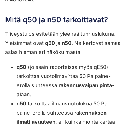
Mitä q50 ja n50 tarkoittavat?
Tiiveystulos esitetään yleensä tunnuslukuna.
Yleisimmät ovat
q50
ja
n50
. Ne kertovat samaa
asiaa hieman eri näkökulmasta.
q50
(joissain raporteissa myös qE50)
tarkoittaa vuotoilmavirtaa 50 Pa paine-
erolla suhteessa
rakennusvaipan pinta-
alaan
.
n50
tarkoittaa ilmanvuotolukua 50 Pa
paine-erolla suhteessa
rakennuksen
ilmatilavuuteen
, eli kuinka monta kertaa