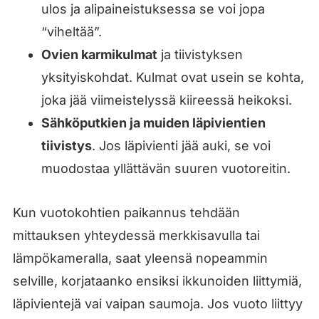
ulos ja alipaineistuksessa se voi jopa
“viheltää”.
Ovien karmikulmat
ja tiivistyksen
yksityiskohdat. Kulmat ovat usein se kohta,
joka jää viimeistelyssä kiireessä heikoksi.
Sähköputkien ja muiden läpivientien
tiivistys
. Jos läpivienti jää auki, se voi
muodostaa yllättävän suuren vuotoreitin.
Kun vuotokohtien paikannus tehdään
mittauksen yhteydessä merkkisavulla tai
lämpökameralla, saat yleensä nopeammin
selville, korjataanko ensiksi ikkunoiden liittymiä,
läpivientejä vai vaipan saumoja. Jos vuoto liittyy