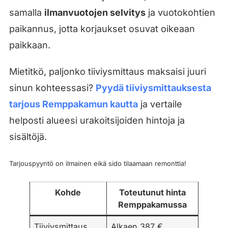
samalla
ilmanvuotojen selvitys
ja vuotokohtien
paikannus, jotta korjaukset osuvat oikeaan
paikkaan.
Mietitkö, paljonko tiiviysmittaus maksaisi juuri
sinun kohteessasi?
Pyydä tiiviysmittauksesta
tarjous Remppakamun kautta
ja vertaile
helposti alueesi urakoitsijoiden hintoja ja
sisältöjä.
Tarjouspyyntö on ilmainen eikä sido tilaamaan remonttia!
Kohde
Toteutunut hinta
Remppakamussa
Tiiviysmittaus
Alkaen 387 €