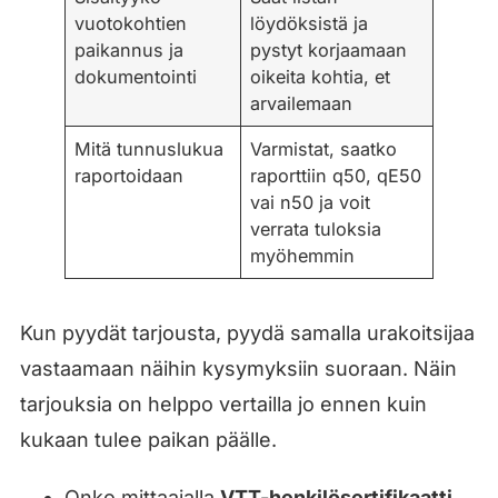
vuotokohtien
löydöksistä ja
paikannus ja
pystyt korjaamaan
dokumentointi
oikeita kohtia, et
arvailemaan
Mitä tunnuslukua
Varmistat, saatko
raportoidaan
raporttiin q50, qE50
vai n50 ja voit
verrata tuloksia
myöhemmin
Kun pyydät tarjousta, pyydä samalla urakoitsijaa
vastaamaan näihin kysymyksiin suoraan. Näin
tarjouksia on helppo vertailla jo ennen kuin
kukaan tulee paikan päälle.
Onko mittaajalla
VTT-henkilösertifikaatti