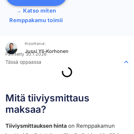
→ Katso miten
Remppakamu toimii
Kirjoittanut:
Jussi Yli-Korhonen
Päivitetty 30.1.2026
Tässä oppaassa
Mitä tiiviysmittaus
maksaa?
Tiiviysmittauksen hinta
on Remppakamun