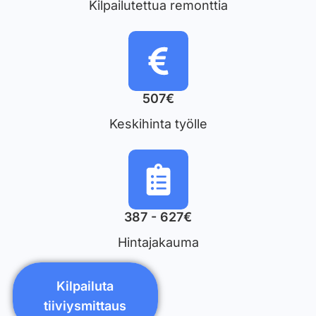
Kilpailutettua remonttia
507€
Keskihinta työlle
387 - 627€
Hintajakauma
Kilpailuta
tiiviysmittaus