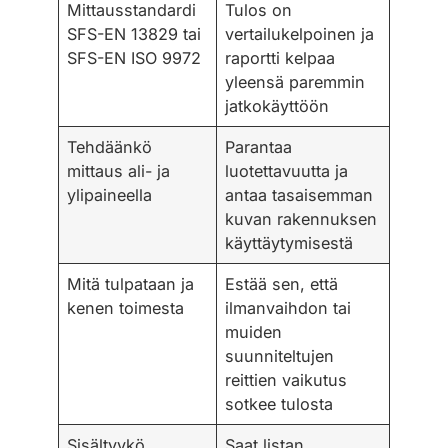
Mittausstandardi
Tulos on
SFS-EN 13829 tai
vertailukelpoinen ja
SFS-EN ISO 9972
raportti kelpaa
yleensä paremmin
jatkokäyttöön
Tehdäänkö
Parantaa
mittaus ali- ja
luotettavuutta ja
ylipaineella
antaa tasaisemman
kuvan rakennuksen
käyttäytymisestä
Mitä tulpataan ja
Estää sen, että
kenen toimesta
ilmanvaihdon tai
muiden
suunniteltujen
reittien vaikutus
sotkee tulosta
Sisältyykö
Saat listan