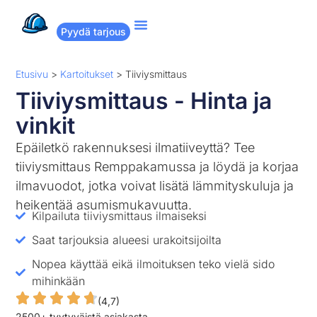
Pyydä tarjous
Suositut remontit
Miten Remppakamu toimii?
Etusivu
>
Kartoitukset
>
Tiiviysmittaus
Tiiviysmittaus - Hinta ja
vinkit
Epäiletkö rakennuksesi ilmatiiveyttä? Tee
tiiviysmittaus Remppakamussa ja löydä ja korjaa
ilmavuodot, jotka voivat lisätä lämmityskuluja ja
heikentää asumismukavuutta.
Kilpailuta tiiviysmittaus ilmaiseksi
Saat tarjouksia alueesi urakoitsijoilta
Nopea käyttää eikä ilmoituksen teko vielä sido
mihinkään
(4,7)
2500+ tyytyväistä asiakasta