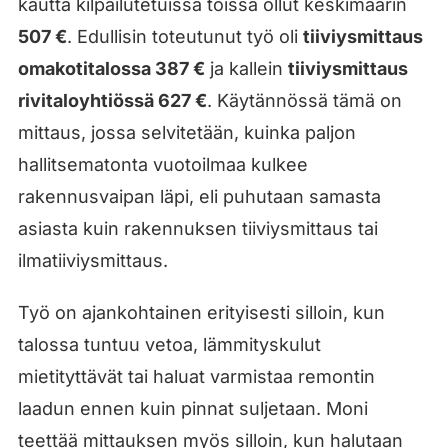
kautta kilpailutetuissa töissä ollut keskimäärin
507 €
. Edullisin toteutunut työ oli
tiiviysmittaus
omakotitalossa 387 €
ja kallein
tiiviysmittaus
rivitaloyhtiössä 627 €
. Käytännössä tämä on
mittaus, jossa selvitetään, kuinka paljon
hallitsematonta vuotoilmaa kulkee
rakennusvaipan läpi, eli puhutaan samasta
asiasta kuin rakennuksen tiiviysmittaus tai
ilmatiiviysmittaus.
Työ on ajankohtainen erityisesti silloin, kun
talossa tuntuu vetoa, lämmityskulut
mietityttävät tai haluat varmistaa remontin
laadun ennen kuin pinnat suljetaan. Moni
teettää mittauksen myös silloin, kun halutaan