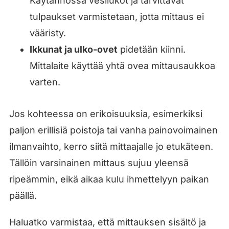
Käytännössä vesilukot ja tarvittavat
tulpaukset varmistetaan, jotta mittaus ei
vääristy.
Ikkunat ja ulko-ovet
pidetään kiinni.
Mittalaite käyttää yhtä ovea mittausaukkoa
varten.
Jos kohteessa on erikoisuuksia, esimerkiksi
paljon erillisiä poistoja tai vanha painovoimainen
ilmanvaihto, kerro siitä mittaajalle jo etukäteen.
Tällöin varsinainen mittaus sujuu yleensä
ripeämmin, eikä aikaa kulu ihmettelyyn paikan
päällä.
Haluatko varmistaa, että mittauksen sisältö ja