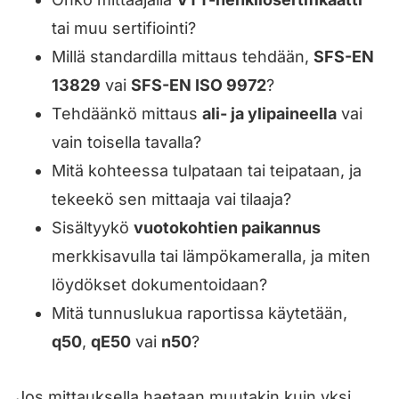
tai muu sertifiointi?
Millä standardilla mittaus tehdään,
SFS-EN
13829
vai
SFS-EN ISO 9972
?
Tehdäänkö mittaus
ali- ja ylipaineella
vai
vain toisella tavalla?
Mitä kohteessa tulpataan tai teipataan, ja
tekeekö sen mittaaja vai tilaaja?
Sisältyykö
vuotokohtien paikannus
merkkisavulla tai lämpökameralla, ja miten
löydökset dokumentoidaan?
Mitä tunnuslukua raportissa käytetään,
q50
,
qE50
vai
n50
?
Jos mittauksella haetaan muutakin kuin yksi