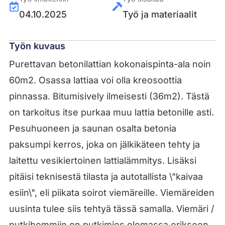
04.10.2025
Työ ja materiaalit
Työn kuvaus
Purettavan betonilattian kokonaispinta-ala noin
60m2. Osassa lattiaa voi olla kreosoottia
pinnassa. Bitumisively ilmeisesti (36m2). Tästä
on tarkoitus itse purkaa muu lattia betonille asti.
Pesuhuoneen ja saunan osalta betonia
paksumpi kerros, joka on jälkikäteen tehty ja
laitettu vesikiertoinen lattialämmitys. Lisäksi
pitäisi teknisestä tilasta ja autotallista \"kaivaa
esiin\", eli piikata soirot viemäreille. Viemäreiden
uusinta tulee siis tehtyä tässä samalla. Viemäri /
putkihommiin on putkimies olemassa erikseen.