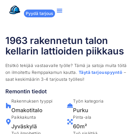
Pyydä tarjous
Suositut remontit
Miten Remppakamu toimii?
1963 rakennetun talon
kellarin lattioiden piikkaus
Etsitkö tekijää vastaavalle työlle? Tämä ja satoja muita töitä
on ilmoitettu Remppakamun kautta.
Täytä tarjouspyyntö
–
saat keskimäärin 3-4 tarjousta työllesi!
Remontin tiedot
Rakennuksen tyyppi
Työn kategoria
Omakotitalo
Purku
Paikkakunta
Pinta-ala
Jyväskylä
60m²
Työ ilmoitettiin
Työ sisältää