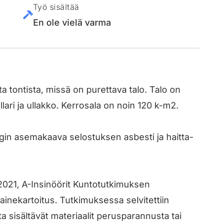
Työ sisältää
En ole vielä varma
 tontista, missä on purettava talo. Talo on
llari ja ullakko. Kerrosala on noin 120 k-m2.
n asemakaava selostuksen asbesti ja haitta-
0/2021, A-Insinöörit Kuntotutkimuksen
-ainekartoitus. Tutkimuksessa selvitettiin
a sisältävät materiaalit perusparannusta tai