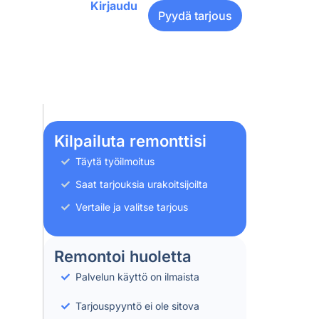
Kirjaudu
Pyydä tarjous
Kilpailuta remonttisi
Täytä työilmoitus
Saat tarjouksia urakoitsijoilta
Vertaile ja valitse tarjous
Remontoi huoletta
Palvelun käyttö on ilmaista
Tarjouspyyntö ei ole sitova