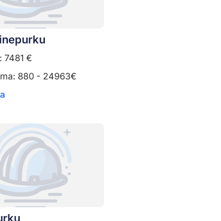
ainepurku
: 7481 €
uma: 880 - 24963€
ta
urku