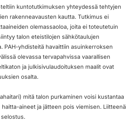
steltiin kuntotutkimuksen yhteydessä tehtyjen
einien rakenneavausten kautta. Tutkimus ei
ttaaineiden olemassaoloa, joita ei toteutetuin
intyy talon eteistilojen sähkötaulujen
. PAH-yhdisteitä havaittiin asuinkerroksen
välissä olevassa tervapahvissa vaarallisen
eltikaton ja julkisivulaudoituksen maalit ovat
isuuksien osalta.
tahaitari) mitä talon purkaminen voisi kustantaa
 haitta-aineet ja jätteen pois viemisen. Liitteenä
 selostus.