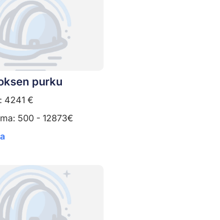
oksen purku
: 4241 €
uma: 500 - 12873€
ta