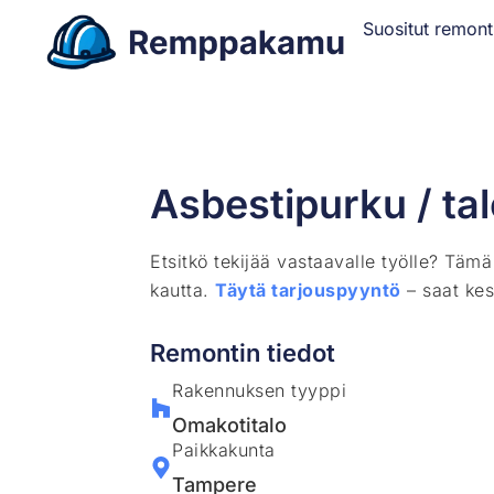
Suositut remont
Asbestipurku / ta
Etsitkö tekijää vastaavalle työlle? Täm
kautta.
Täytä tarjouspyyntö
– saat kes
Remontin tiedot
Rakennuksen tyyppi
Omakotitalo
Paikkakunta
Tampere