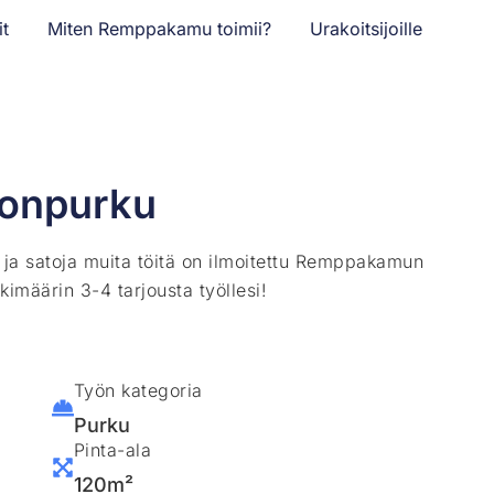
it
Miten Remppakamu toimii?
Urakoitsijoille
lonpurku
ä ja satoja muita töitä on ilmoitettu Remppakamun
kimäärin 3-4 tarjousta työllesi!
Työn kategoria
Purku
Pinta-ala
120m²