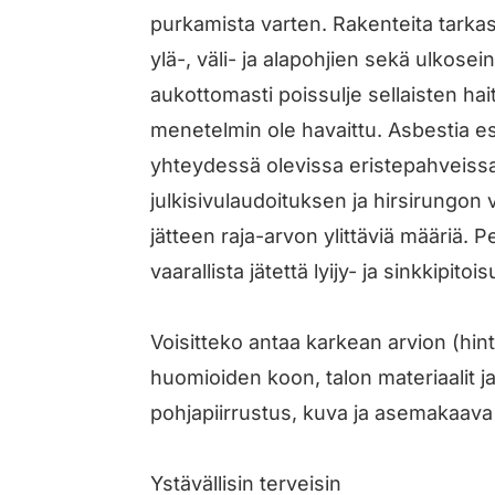
purkamista varten. Rakenteita tarka
ylä-, väli- ja alapohjien sekä ulkos
aukottomasti poissulje sellaisten hai
menetelmin ole havaittu. Asbestia esi
yhteydessä olevissa eristepahveissa
julkisivulaudoituksen ja hirsirungon 
jätteen raja-arvon ylittäviä määriä. P
vaarallista jätettä lyijy- ja sinkkipito
Voisitteko antaa karkean arvion (hin
huomioiden koon, talon materiaalit ja
pohjapiirrustus, kuva ja asemakaava
Ystävällisin terveisin