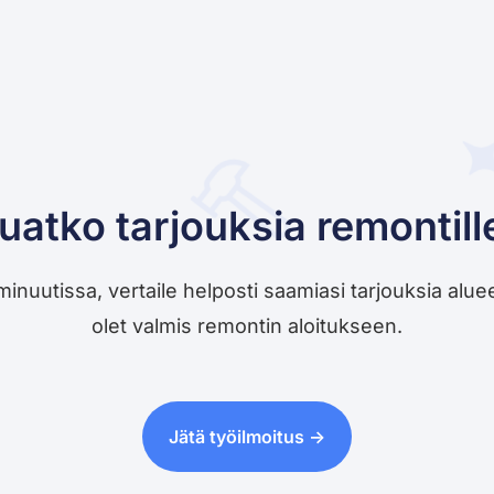
uatko tarjouksia remontill
utissa, vertaile helposti saamiasi tarjouksia alueesi 
olet valmis remontin aloitukseen.
Jätä työilmoitus ->