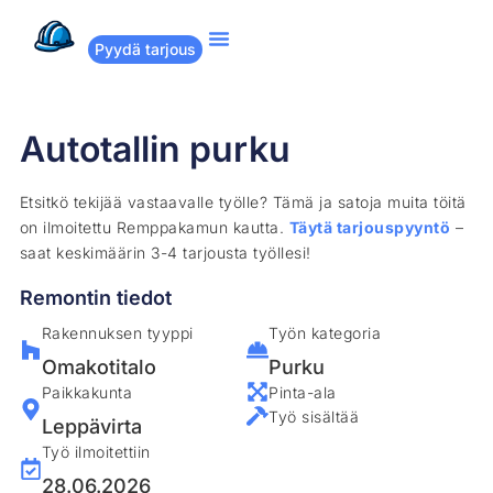
Pyydä tarjous
Suositut remontit
Miten Remppakamu toimii?
Autotallin purku
Etsitkö tekijää vastaavalle työlle? Tämä ja satoja muita töitä
on ilmoitettu Remppakamun kautta.
Täytä tarjouspyyntö
–
saat keskimäärin 3-4 tarjousta työllesi!
Remontin tiedot
Rakennuksen tyyppi
Työn kategoria
Omakotitalo
Purku
Paikkakunta
Pinta-ala
Työ sisältää
Leppävirta
Työ ilmoitettiin
28.06.2026