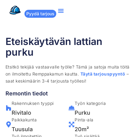
Pyydä tarjous
Suositut remontit
Miten Remppakamu toimii?
Eteiskäytävän lattian
purku
Etsitkö tekijää vastaavalle työlle? Tämä ja satoja muita töitä
on ilmoitettu Remppakamun kautta.
Täytä tarjouspyyntö
–
saat keskimäärin 3-4 tarjousta työllesi!
Remontin tiedot
Rakennuksen tyyppi
Työn kategoria
Rivitalo
Purku
Paikkakunta
Pinta-ala
Tuusula
20m²
Työ ilmoitettiin
Työ sisältää