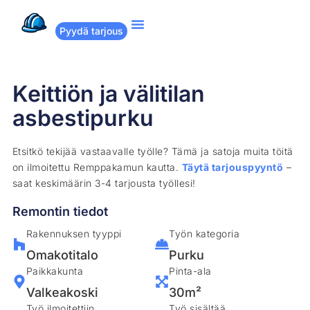
Pyydä tarjous
Suositut remontit
Miten Remppakamu toimii?
Keittiön ja välitilan
asbestipurku
Etsitkö tekijää vastaavalle työlle? Tämä ja satoja muita töitä
on ilmoitettu Remppakamun kautta.
Täytä tarjouspyyntö
–
saat keskimäärin 3-4 tarjousta työllesi!
Remontin tiedot
Rakennuksen tyyppi
Työn kategoria
Omakotitalo
Purku
Paikkakunta
Pinta-ala
Valkeakoski
30m²
Työ ilmoitettiin
Työ sisältää