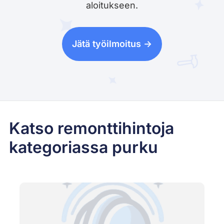
aloitukseen.
Jätä työilmoitus ->
Katso remonttihintoja
kategoriassa purku