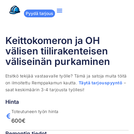
Pyydä tarjous
Suositut remontit
Miten Remppakamu toimii?
Keittokomeron ja OH
välisen tiilirakenteisen
väliseinän purkaminen
Etsitkö tekijää vastaavalle työlle? Tämä ja satoja muita töitä
on ilmoitettu Remppakamun kautta.
Täytä tarjouspyyntö
–
saat keskimäärin 3-4 tarjousta työllesi!
Hinta
Toteutuneen työn hinta
600€
Remontin tiedot