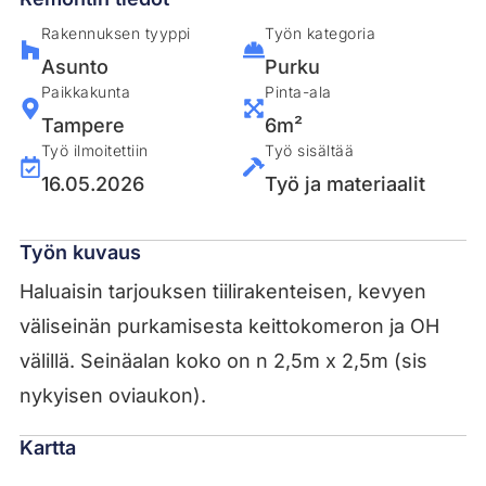
Rakennuksen tyyppi
Työn kategoria
Asunto
Purku
Paikkakunta
Pinta-ala
Tampere
6m²
Työ ilmoitettiin
Työ sisältää
16.05.2026
Työ ja materiaalit
Työn kuvaus
Haluaisin tarjouksen tiilirakenteisen, kevyen
väliseinän purkamisesta keittokomeron ja OH
välillä. Seinäalan koko on n 2,5m x 2,5m (sis
nykyisen oviaukon).
Kartta