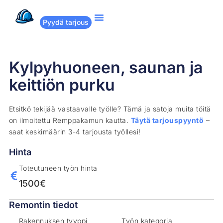
Pyydä tarjous
Suositut remontit
Miten Remppakamu toimii?
Kylpyhuoneen, saunan ja
keittiön purku
Etsitkö tekijää vastaavalle työlle? Tämä ja satoja muita töitä
on ilmoitettu Remppakamun kautta.
Täytä tarjouspyyntö
–
saat keskimäärin 3-4 tarjousta työllesi!
Hinta
Toteutuneen työn hinta
1500€
Remontin tiedot
Rakennuksen tyyppi
Työn kategoria