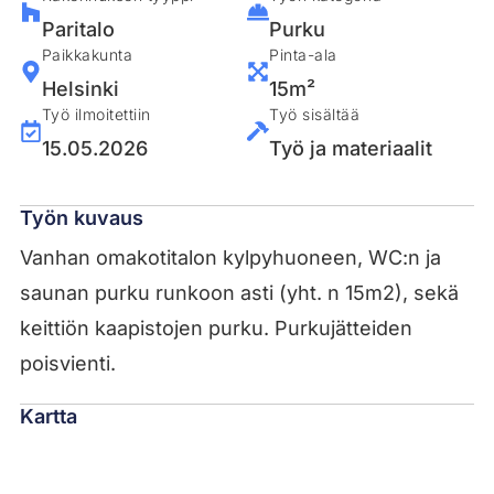
Paritalo
Purku
Paikkakunta
Pinta-ala
Helsinki
15m²
Työ ilmoitettiin
Työ sisältää
15.05.2026
Työ ja materiaalit
Työn kuvaus
Vanhan omakotitalon kylpyhuoneen, WC:n ja
saunan purku runkoon asti (yht. n 15m2), sekä
keittiön kaapistojen purku. Purkujätteiden
poisvienti.
Kartta