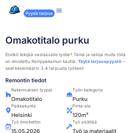
Pyydä tarjous
Suositut remontit
Miten Remppakamu toimii?
Omakotitalo purku
Etsitkö tekijää vastaavalle työlle? Tämä ja satoja muita töitä
on ilmoitettu Remppakamun kautta.
Täytä tarjouspyyntö
–
saat keskimäärin 3-4 tarjousta työllesi!
Remontin tiedot
Rakennuksen tyyppi
Työn kategoria
Omakotitalo
Purku
Paikkakunta
Pinta-ala
Helsinki
120m²
Työ ilmoitettiin
Työ sisältää
15.05.2026
Työ ja materiaalit