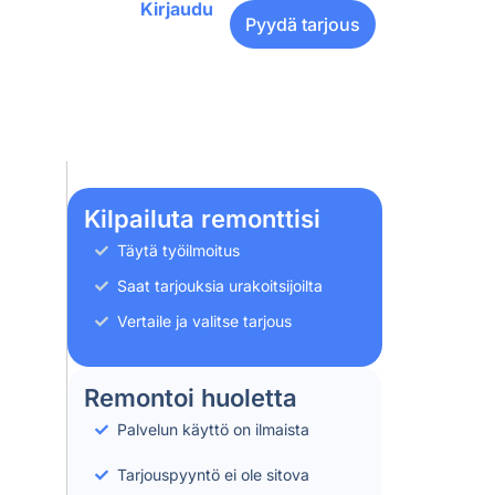
Kirjaudu
Pyydä tarjous
Kilpailuta remonttisi
Täytä työilmoitus
Saat tarjouksia urakoitsijoilta
Vertaile ja valitse tarjous
Remontoi huoletta
Palvelun käyttö on ilmaista
Tarjouspyyntö ei ole sitova