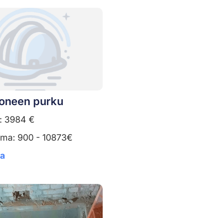
oneen purku
: 3984 €
uma: 900 - 10873€
ta