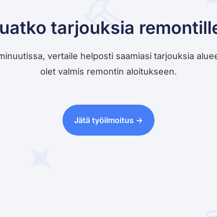
uatko tarjouksia remontill
utissa, vertaile helposti saamiasi tarjouksia alueesi 
olet valmis remontin aloitukseen.
Jätä työilmoitus ->