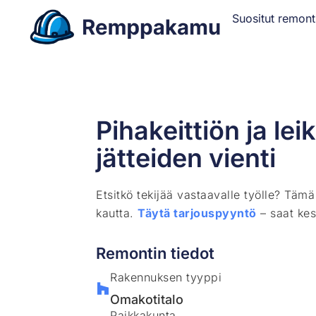
Suositut remont
Pihakeittiön ja le
jätteiden vienti
Etsitkö tekijää vastaavalle työlle? Täm
kautta.
Täytä tarjouspyyntö
– saat kes
Remontin tiedot
Rakennuksen tyyppi
Omakotitalo
Paikkakunta