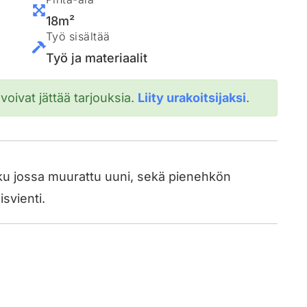
18m²
Työ sisältää
Työ ja materiaalit
 voivat jättää tarjouksia.
Liity urakoitsijaksi
.
u jossa muurattu uuni, sekä pienehkön
svienti.