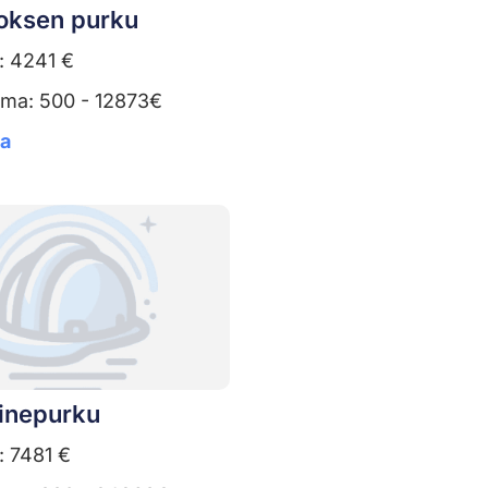
oksen purku
: 4241 €
uma: 500 - 12873€
ta
ainepurku
: 7481 €