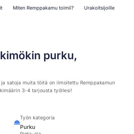
it
Miten Remppakamu toimii?
Urakoitsijoille
ikkimökin purku,
ä ja satoja muita töitä on ilmoitettu Remppakamun
kimäärin 3-4 tarjousta työllesi!
Työn kategoria
Purku
Pinta-ala