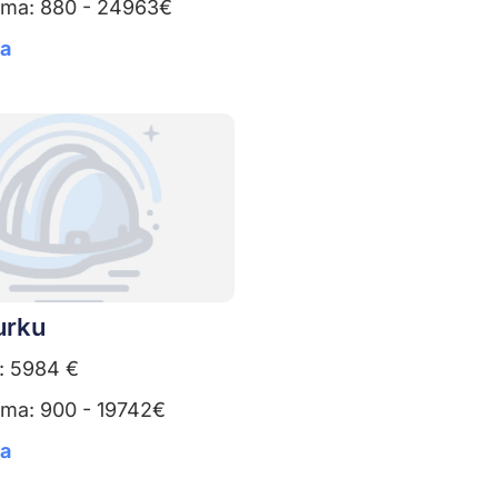
uma: 880 - 24963€
ta
urku
: 5984 €
uma: 900 - 19742€
ta