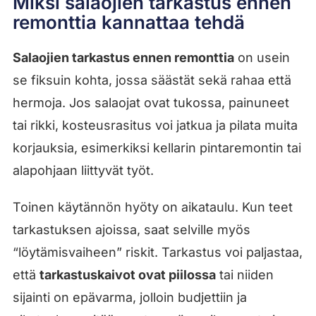
Miksi salaojien tarkastus ennen
remonttia kannattaa tehdä
Salaojien tarkastus ennen remonttia
on usein
se fiksuin kohta, jossa säästät sekä rahaa että
hermoja. Jos salaojat ovat tukossa, painuneet
tai rikki, kosteusrasitus voi jatkua ja pilata muita
korjauksia, esimerkiksi kellarin pintaremontin tai
alapohjaan liittyvät työt.
Toinen käytännön hyöty on aikataulu. Kun teet
tarkastuksen ajoissa, saat selville myös
“löytämisvaiheen” riskit. Tarkastus voi paljastaa,
että
tarkastuskaivot ovat piilossa
tai niiden
sijainti on epävarma, jolloin budjettiin ja