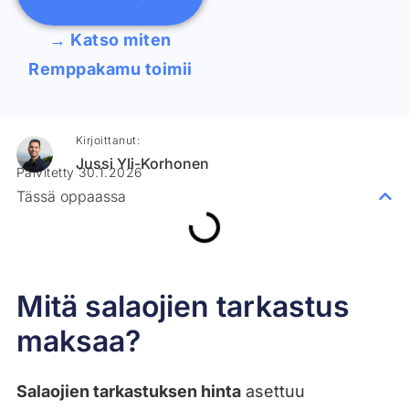
→ Katso miten
Remppakamu toimii
Kirjoittanut:
Jussi Yli-Korhonen
Päivitetty 30.1.2026
Tässä oppaassa
Mitä salaojien tarkastus
maksaa?
Salaojien tarkastuksen hinta
asettuu