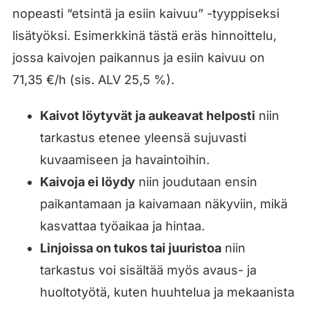
nopeasti “etsintä ja esiin kaivuu” -tyyppiseksi
lisätyöksi. Esimerkkinä tästä eräs hinnoittelu,
jossa kaivojen paikannus ja esiin kaivuu on
71,35 €/h (sis. ALV 25,5 %).
Kaivot löytyvät ja aukeavat helposti
niin
tarkastus etenee yleensä sujuvasti
kuvaamiseen ja havaintoihin.
Kaivoja ei löydy
niin joudutaan ensin
paikantamaan ja kaivamaan näkyviin, mikä
kasvattaa työaikaa ja hintaa.
Linjoissa on tukos tai juuristoa
niin
tarkastus voi sisältää myös avaus- ja
huoltotyötä, kuten huuhtelua ja mekaanista