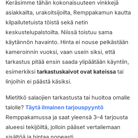
Keräsimme tähän kokonaisuuteen vinkkejä
asiakkailta, urakoitsijoilta, Remppakamun kautta
kilpailutetuista töistä sekä netin
keskustelupalstoilta. Niissä toistuu sama
käytännön havainto. Hinta ei nouse pelkästään
kameroinnin vuoksi, vaan usein siksi, että
tarkastus pitää ensin saada ylipäätään käyntiin,
esimerkiksi
tarkastuskaivot ovat kateissa
tai
linjoihin ei päästä käsiksi.
Mietitkö salaojien tarkastusta tai huoltoa omalle
talolle?
Täytä ilmainen tarjouspyyntö
Remppakamussa ja saat yleensä 3–4 tarjousta
alueesi tekijöiltä, jolloin pääset vertailemaan
sisältöä ja hintaa nopeasti.