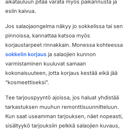
aikatauluun pitää varata myös paikannusta ja
esiin kaivua.
Jos salaojaongelma näkyy jo sokkelissa tai sen
pinnoissa, kannattaa katsoa myös
korjaustarpeet rinnakkain. Monessa kohteessa
sokkelin korjaus
ja salaojien kunnon
varmistaminen kuuluvat samaan
kokonaisuuteen, jotta korjaus kestää eikä jää
“kosmeettiseksi”.
Tee tarjouspyyntö ajoissa, jos haluat yhdistää
tarkastuksen muuhun remonttisuunnitteluun.
Kun saat useamman tarjouksen, näet nopeasti,
sisältyykö tarjouksiin pelkkä salaojien kuvaus,