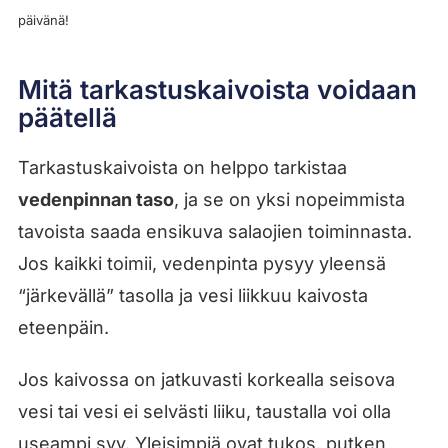
päivänä!
Mitä tarkastuskaivoista voidaan
päätellä
Tarkastuskaivoista on helppo tarkistaa
vedenpinnan taso
, ja se on yksi nopeimmista
tavoista saada ensikuva salaojien toiminnasta.
Jos kaikki toimii, vedenpinta pysyy yleensä
“järkevällä” tasolla ja vesi liikkuu kaivosta
eteenpäin.
Jos kaivossa on jatkuvasti korkealla seisova
vesi tai vesi ei selvästi liiku, taustalla voi olla
useampi syy. Yleisimpiä ovat tukos, putken