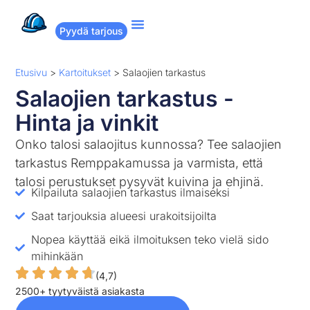
Pyydä tarjous
Suositut remontit
Miten Remppakamu toimii?
Etusivu
>
Kartoitukset
>
Salaojien tarkastus
Salaojien tarkastus -
Hinta ja vinkit
Onko talosi salaojitus kunnossa? Tee salaojien
tarkastus Remppakamussa ja varmista, että
talosi perustukset pysyvät kuivina ja ehjinä.
Kilpailuta salaojien tarkastus ilmaiseksi
Saat tarjouksia alueesi urakoitsijoilta
Nopea käyttää eikä ilmoituksen teko vielä sido
mihinkään
(4,7)
2500+ tyytyväistä asiakasta