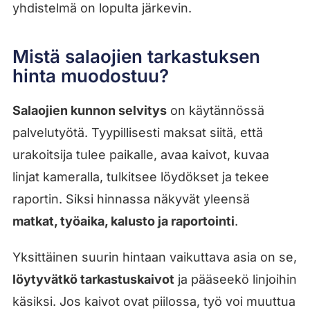
yhdistelmä on lopulta järkevin.
Mistä salaojien tarkastuksen
hinta muodostuu?
Salaojien kunnon selvitys
on käytännössä
palvelutyötä. Tyypillisesti maksat siitä, että
urakoitsija tulee paikalle, avaa kaivot, kuvaa
linjat kameralla, tulkitsee löydökset ja tekee
raportin. Siksi hinnassa näkyvät yleensä
matkat, työaika, kalusto ja raportointi
.
Yksittäinen suurin hintaan vaikuttava asia on se,
löytyvätkö tarkastuskaivot
ja pääseekö linjoihin
käsiksi. Jos kaivot ovat piilossa, työ voi muuttua