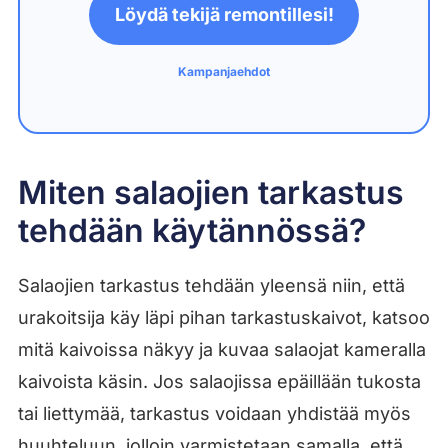
Löydä tekijä remontillesi!
Kampanjaehdot
Miten salaojien tarkastus
tehdään käytännössä?
Salaojien tarkastus tehdään yleensä niin, että
urakoitsija käy läpi pihan tarkastuskaivot, katsoo
mitä kaivoissa näkyy ja kuvaa salaojat kameralla
kaivoista käsin. Jos salaojissa epäillään tukosta
tai liettymää, tarkastus voidaan yhdistää myös
huuhteluun, jolloin varmistetaan samalla, että