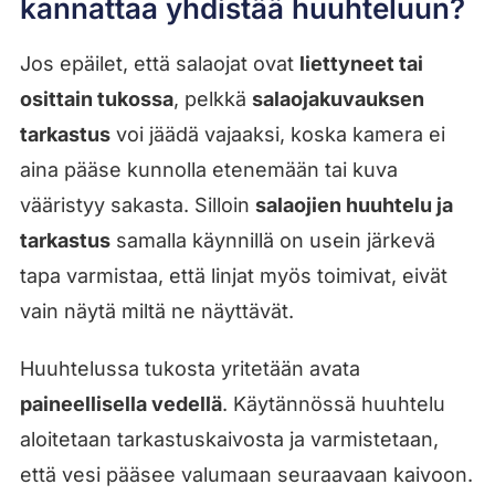
kannattaa yhdistää huuhteluun?
Jos epäilet, että salaojat ovat
liettyneet tai
osittain tukossa
, pelkkä
salaojakuvauksen
tarkastus
voi jäädä vajaaksi, koska kamera ei
aina pääse kunnolla etenemään tai kuva
vääristyy sakasta. Silloin
salaojien huuhtelu ja
tarkastus
samalla käynnillä on usein järkevä
tapa varmistaa, että linjat myös toimivat, eivät
vain näytä miltä ne näyttävät.
Huuhtelussa tukosta yritetään avata
paineellisella vedellä
. Käytännössä huuhtelu
aloitetaan tarkastuskaivosta ja varmistetaan,
että vesi pääsee valumaan seuraavaan kaivoon.