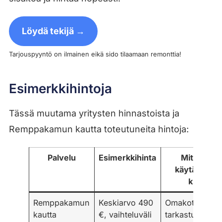
Löydä tekijä →
Tarjouspyyntö on ilmainen eikä sido tilaamaan remonttia!
Esimerkkihintoja
Tässä muutama yritysten hinnastoista ja
Remppakamun kautta toteutuneita hintoja:
Palvelu
Esimerkkihinta
Mitä hinta
käytännöss
kuvaa
Remppakamun
Keskiarvo 490
Omakotitalojen
kautta
€, vaihteluväli
tarkastuksia ja