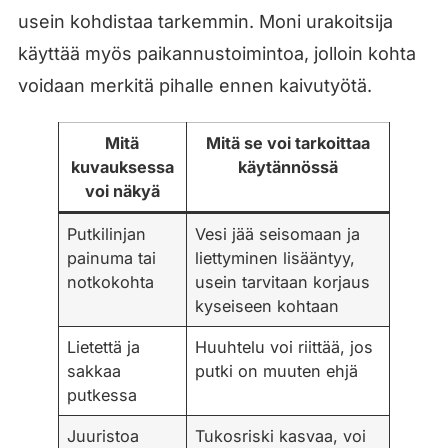
usein kohdistaa tarkemmin. Moni urakoitsija
käyttää myös paikannustoimintoa, jolloin kohta
voidaan merkitä pihalle ennen kaivutyötä.
Mitä
Mitä se voi tarkoittaa
kuvauksessa
käytännössä
voi näkyä
Putkilinjan
Vesi jää seisomaan ja
painuma tai
liettyminen lisääntyy,
notkokohta
usein tarvitaan korjaus
kyseiseen kohtaan
Lietettä ja
Huuhtelu voi riittää, jos
sakkaa
putki on muuten ehjä
putkessa
Juuristoa
Tukosriski kasvaa, voi