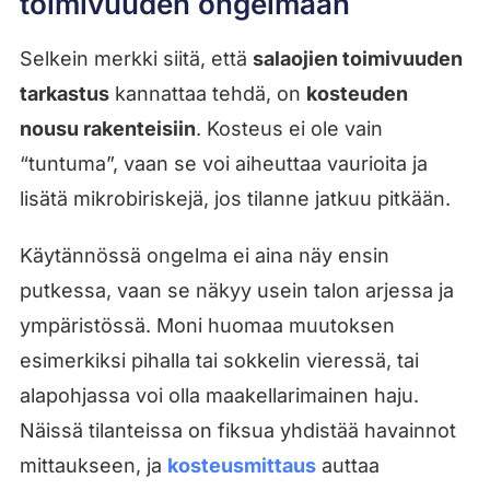
toimivuuden ongelmaan
Selkein merkki siitä, että
salaojien toimivuuden
tarkastus
kannattaa tehdä, on
kosteuden
nousu rakenteisiin
. Kosteus ei ole vain
“tuntuma”, vaan se voi aiheuttaa vaurioita ja
lisätä mikrobiriskejä, jos tilanne jatkuu pitkään.
Käytännössä ongelma ei aina näy ensin
putkessa, vaan se näkyy usein talon arjessa ja
ympäristössä. Moni huomaa muutoksen
esimerkiksi pihalla tai sokkelin vieressä, tai
alapohjassa voi olla maakellarimainen haju.
Näissä tilanteissa on fiksua yhdistää havainnot
mittaukseen, ja
kosteusmittaus
auttaa