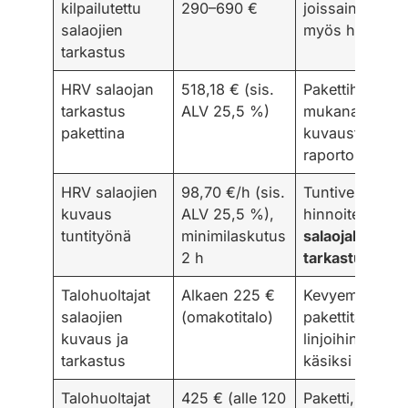
kilpailutettu
290–690 €
joissain kohtei
salaojien
myös huoltoa
tarkastus
HRV salaojan
518,18 € (sis.
Pakettihinta, j
tarkastus
ALV 25,5 %)
mukana
pakettina
kuvaustyö ja
raportointi
HRV salaojien
98,70 €/h (sis.
Tuntiveloitukse
kuvaus
ALV 25,5 %),
hinnoiteltu
tuntityönä
minimilaskutus
salaojakuvauk
2 h
tarkastus
Talohuoltajat
Alkaen 225 €
Kevyempi
salaojien
(omakotitalo)
pakettitaso, k
kuvaus ja
linjoihin pääst
tarkastus
käsiksi kaivois
Talohuoltajat
425 € (alle 120
Paketti, jossa