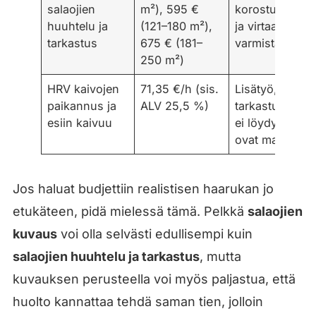
salaojien
m²), 595 €
korostuu huolt
huuhtelu ja
(121–180 m²),
ja virtaavuude
tarkastus
675 € (181–
varmistaminen
250 m²)
HRV kaivojen
71,35 €/h (sis.
Lisätyö, jos
paikannus ja
ALV 25,5 %)
tarkastuskaivo
esiin kaivuu
ei löydy tai ne
ovat maan alla
Jos haluat budjettiin realistisen haarukan jo
etukäteen, pidä mielessä tämä. Pelkkä
salaojien
kuvaus
voi olla selvästi edullisempi kuin
salaojien huuhtelu ja tarkastus
, mutta
kuvauksen perusteella voi myös paljastua, että
huolto kannattaa tehdä saman tien, jolloin