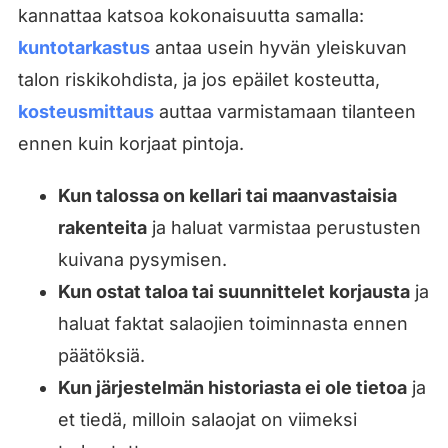
kannattaa katsoa kokonaisuutta samalla:
kuntotarkastus
antaa usein hyvän yleiskuvan
talon riskikohdista, ja jos epäilet kosteutta,
kosteusmittaus
auttaa varmistamaan tilanteen
ennen kuin korjaat pintoja.
Kun talossa on kellari tai maanvastaisia
rakenteita
ja haluat varmistaa perustusten
kuivana pysymisen.
Kun ostat taloa tai suunnittelet korjausta
ja
haluat faktat salaojien toiminnasta ennen
päätöksiä.
Kun järjestelmän historiasta ei ole tietoa
ja
et tiedä, milloin salaojat on viimeksi