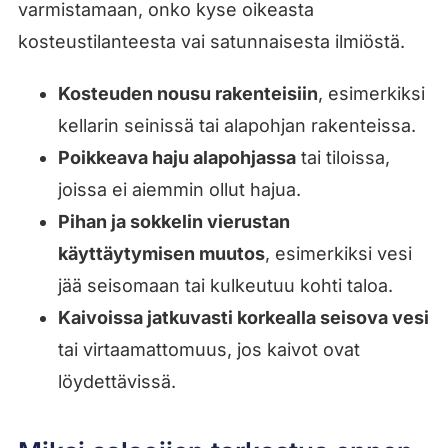
varmistamaan, onko kyse oikeasta
kosteustilanteesta vai satunnaisesta ilmiöstä.
Kosteuden nousu rakenteisiin
, esimerkiksi
kellarin seinissä tai alapohjan rakenteissa.
Poikkeava haju alapohjassa
tai tiloissa,
joissa ei aiemmin ollut hajua.
Pihan ja sokkelin vierustan
käyttäytymisen muutos
, esimerkiksi vesi
jää seisomaan tai kulkeutuu kohti taloa.
Kaivoissa jatkuvasti korkealla seisova vesi
tai virtaamattomuus, jos kaivot ovat
löydettävissä.