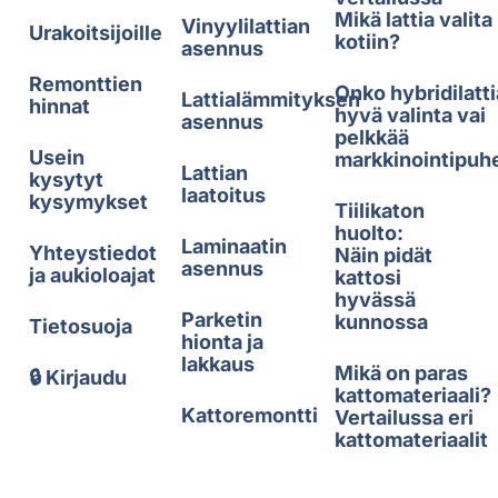
Mikä lattia valita
Vinyylilattian
Urakoitsijoille
kotiin?
asennus
Remonttien
Onko hybridilatti
Lattialämmityksen
hinnat
hyvä valinta vai
asennus
pelkkää
Usein
markkinointipuh
Lattian
kysytyt
laatoitus
kysymykset
Tiilikaton
huolto:
Laminaatin
Yhteystiedot
Näin pidät
asennus
ja aukioloajat
kattosi
hyvässä
Parketin
kunnossa
Tietosuoja
hionta ja
lakkaus
Mikä on paras
🔒 Kirjaudu
kattomateriaali?
Kattoremontti
Vertailussa eri
kattomateriaalit