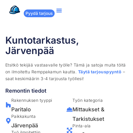
Pyydä tarjous
Suositut remontit
Miten Remppakamu toimii?
Kuntotarkastus,
Järvenpää
Etsitkö tekijää vastaavalle työlle? Tämä ja satoja muita töitä
on ilmoitettu Remppakamun kautta.
Täytä tarjouspyyntö
–
saat keskimäärin 3-4 tarjousta työllesi!
Remontin tiedot
Rakennuksen tyyppi
Työn kategoria
Paritalo
Mittaukset &
Paikkakunta
Tarkistukset
Järvenpää
Pinta-ala
Työ ilmoitettiin