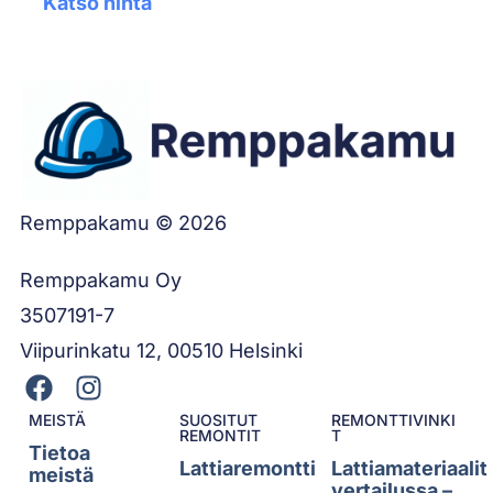
Katso hinta
Remppakamu © 2026
Remppakamu Oy
3507191-7
Viipurinkatu 12, 00510 Helsinki
MEISTÄ
SUOSITUT
REMONTTIVINKI
REMONTIT
T
Tietoa
Lattiaremontti
Lattiamateriaalit
meistä
vertailussa –