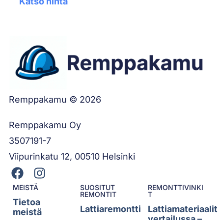
Katso hinta
Remppakamu © 2026
Remppakamu Oy
3507191-7
Viipurinkatu 12, 00510 Helsinki
MEISTÄ
SUOSITUT
REMONTTIVINKI
REMONTIT
T
Tietoa
Lattiaremontti
Lattiamateriaalit
meistä
vertailussa –