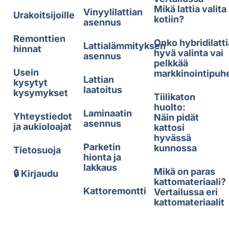
Mikä lattia valita
Vinyylilattian
Urakoitsijoille
kotiin?
asennus
Remonttien
Onko hybridilatti
Lattialämmityksen
hinnat
hyvä valinta vai
asennus
pelkkää
Usein
markkinointipuh
Lattian
kysytyt
laatoitus
kysymykset
Tiilikaton
huolto:
Laminaatin
Yhteystiedot
Näin pidät
asennus
ja aukioloajat
kattosi
hyvässä
Parketin
kunnossa
Tietosuoja
hionta ja
lakkaus
Mikä on paras
🔒 Kirjaudu
kattomateriaali?
Kattoremontti
Vertailussa eri
kattomateriaalit