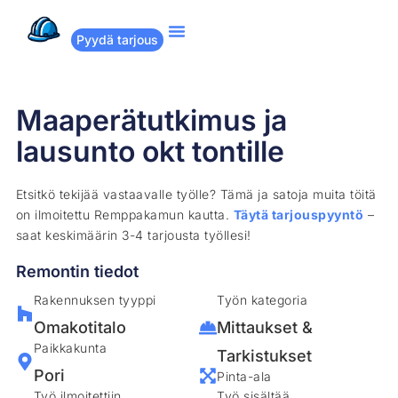
Pyydä tarjous
Suositut remontit
Miten Remppakamu toimii?
Maaperätutkimus ja
lausunto okt tontille
Etsitkö tekijää vastaavalle työlle? Tämä ja satoja muita töitä
on ilmoitettu Remppakamun kautta.
Täytä tarjouspyyntö
–
saat keskimäärin 3-4 tarjousta työllesi!
Remontin tiedot
Rakennuksen tyyppi
Työn kategoria
Omakotitalo
Mittaukset &
Paikkakunta
Tarkistukset
Pori
Pinta-ala
Työ ilmoitettiin
Työ sisältää