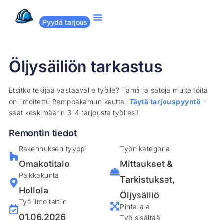
Pyydä tarjous
Suositut remontit
Miten Remppakamu toimii?
Öljysäiliön tarkastus
Etsitkö tekijää vastaavalle työlle? Tämä ja satoja muita töitä
on ilmoitettu Remppakamun kautta.
Täytä tarjouspyyntö
–
saat keskimäärin 3-4 tarjousta työllesi!
Remontin tiedot
Rakennuksen tyyppi
Työn kategoria
Omakotitalo
Mittaukset &
Paikkakunta
Tarkistukset
,
Hollola
Öljysäiliö
Työ ilmoitettiin
Pinta-ala
01.06.2026
Työ sisältää