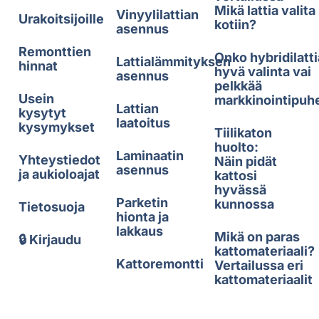
Mikä lattia valita
Vinyylilattian
Urakoitsijoille
kotiin?
asennus
Remonttien
Onko hybridilatti
Lattialämmityksen
hinnat
hyvä valinta vai
asennus
pelkkää
Usein
markkinointipuh
Lattian
kysytyt
laatoitus
kysymykset
Tiilikaton
huolto:
Laminaatin
Yhteystiedot
Näin pidät
asennus
ja aukioloajat
kattosi
hyvässä
Parketin
kunnossa
Tietosuoja
hionta ja
lakkaus
Mikä on paras
🔒 Kirjaudu
kattomateriaali?
Kattoremontti
Vertailussa eri
kattomateriaalit