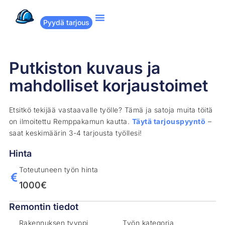
Pyydä tarjous
Suositut remontit
Miten Remppakamu toimii?
Putkiston kuvaus ja
mahdolliset korjaustoimet
Etsitkö tekijää vastaavalle työlle? Tämä ja satoja muita töitä
on ilmoitettu Remppakamun kautta.
Täytä tarjouspyyntö
–
saat keskimäärin 3-4 tarjousta työllesi!
Hinta
Toteutuneen työn hinta
1000€
Remontin tiedot
Rakennuksen tyyppi
Työn kategoria