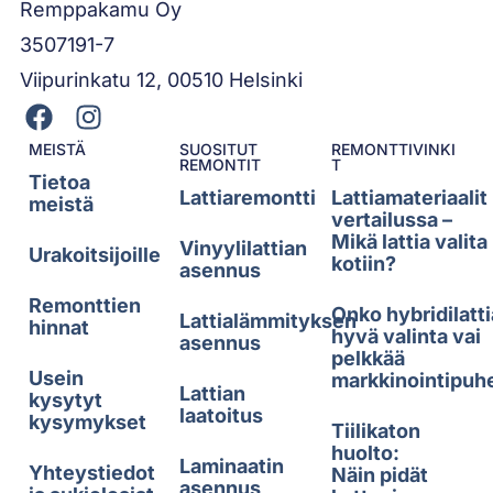
Remppakamu Oy
3507191-7
Viipurinkatu 12, 00510 Helsinki
MEISTÄ
SUOSITUT
REMONTTIVINKI
REMONTIT
T
Tietoa
Lattiaremontti
Lattiamateriaalit
meistä
vertailussa –
Mikä lattia valita
Vinyylilattian
Urakoitsijoille
kotiin?
asennus
Remonttien
Onko hybridilatti
Lattialämmityksen
hinnat
hyvä valinta vai
asennus
pelkkää
Usein
markkinointipuh
Lattian
kysytyt
laatoitus
kysymykset
Tiilikaton
huolto:
Laminaatin
Yhteystiedot
Näin pidät
asennus