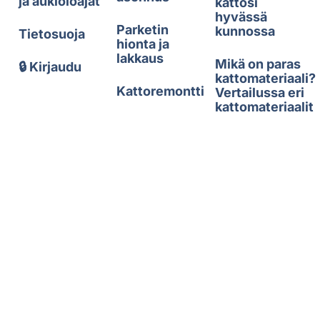
ja aukioloajat
kattosi
hyvässä
Parketin
kunnossa
Tietosuoja
hionta ja
lakkaus
Mikä on paras
🔒 Kirjaudu
kattomateriaali?
Kattoremontti
Vertailussa eri
kattomateriaalit