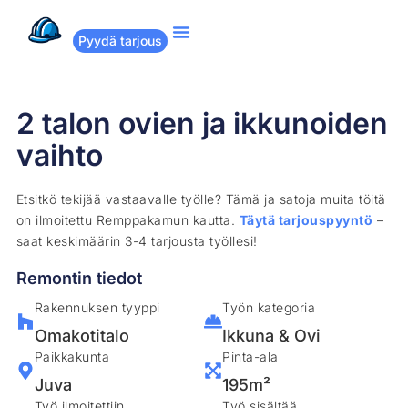
Pyydä tarjous
Suositut remontit
Miten Remppakamu toimii?
2 talon ovien ja ikkunoiden
vaihto
Etsitkö tekijää vastaavalle työlle? Tämä ja satoja muita töitä
on ilmoitettu Remppakamun kautta.
Täytä tarjouspyyntö
–
saat keskimäärin 3-4 tarjousta työllesi!
Remontin tiedot
Rakennuksen tyyppi
Työn kategoria
Omakotitalo
Ikkuna & Ovi
Paikkakunta
Pinta-ala
Juva
195m²
Työ ilmoitettiin
Työ sisältää