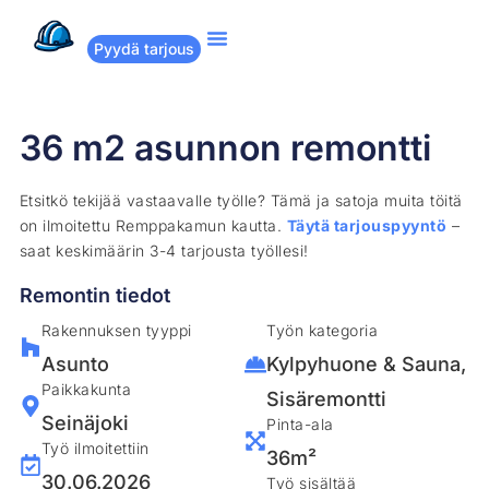
Pyydä tarjous
Suositut remontit
Miten Remppakamu toimii?
36 m2 asunnon remontti
Etsitkö tekijää vastaavalle työlle? Tämä ja satoja muita töitä
on ilmoitettu Remppakamun kautta.
Täytä tarjouspyyntö
–
saat keskimäärin 3-4 tarjousta työllesi!
Remontin tiedot
Rakennuksen tyyppi
Työn kategoria
Asunto
Kylpyhuone & Sauna
,
Paikkakunta
Sisäremontti
Seinäjoki
Pinta-ala
Työ ilmoitettiin
36m²
30.06.2026
Työ sisältää