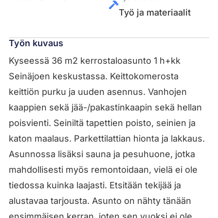
Työ ja materiaalit
Työn kuvaus
Kyseessä 36 m2 kerrostaloasunto 1 h+kk
Seinäjoen keskustassa. Keittokomerosta
keittiön purku ja uuden asennus. Vanhojen
kaappien sekä jää-/pakastinkaapin sekä hellan
poisvienti. Seiniltä tapettien poisto, seinien ja
katon maalaus. Parkettilattian hionta ja lakkaus.
Asunnossa lisäksi sauna ja pesuhuone, jotka
mahdollisesti myös remontoidaan, vielä ei ole
tiedossa kuinka laajasti. Etsitään tekijää ja
alustavaa tarjousta. Asunto on nähty tänään
ensimmäisen kerran, joten sen vuoksi ei ole