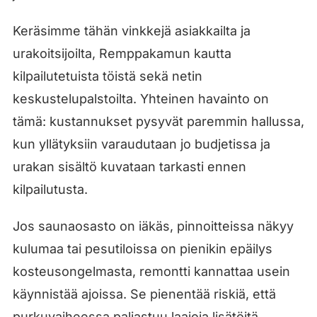
Keräsimme tähän vinkkejä asiakkailta ja
urakoitsijoilta, Remppakamun kautta
kilpailutetuista töistä sekä netin
keskustelupalstoilta. Yhteinen havainto on
tämä: kustannukset pysyvät paremmin hallussa,
kun yllätyksiin varaudutaan jo budjetissa ja
urakan sisältö kuvataan tarkasti ennen
kilpailutusta.
Jos saunaosasto on iäkäs, pinnoitteissa näkyy
kulumaa tai pesutiloissa on pienikin epäilys
kosteusongelmasta, remontti kannattaa usein
käynnistää ajoissa. Se pienentää riskiä, että
purkuvaiheessa paljastuu laajoja lisätöitä.