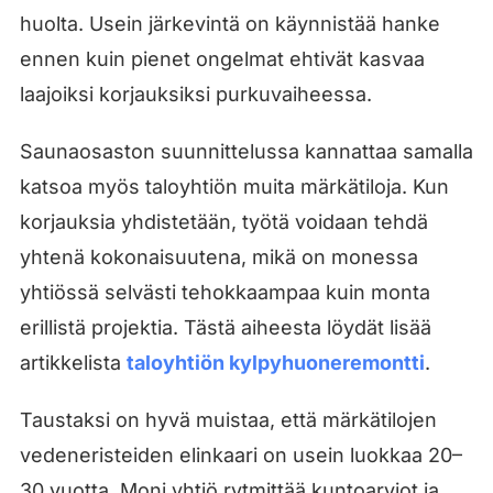
huolta. Usein järkevintä on käynnistää hanke
ennen kuin pienet ongelmat ehtivät kasvaa
laajoiksi korjauksiksi purkuvaiheessa.
Saunaosaston suunnittelussa kannattaa samalla
katsoa myös taloyhtiön muita märkätiloja. Kun
korjauksia yhdistetään, työtä voidaan tehdä
yhtenä kokonaisuutena, mikä on monessa
yhtiössä selvästi tehokkaampaa kuin monta
erillistä projektia. Tästä aiheesta löydät lisää
artikkelista
taloyhtiön kylpyhuoneremontti
.
Taustaksi on hyvä muistaa, että märkätilojen
vedeneristeiden elinkaari on usein luokkaa 20–
30 vuotta. Moni yhtiö rytmittää kuntoarviot ja