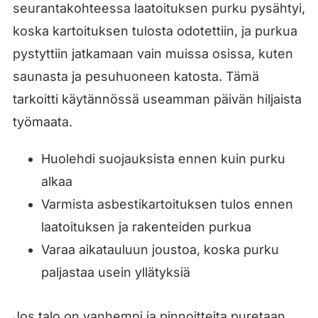
seurantakohteessa laatoituksen purku pysähtyi,
koska kartoituksen tulosta odotettiin, ja purkua
pystyttiin jatkamaan vain muissa osissa, kuten
saunasta ja pesuhuoneen katosta. Tämä
tarkoitti käytännössä useamman päivän hiljaista
työmaata.
Huolehdi suojauksista ennen kuin purku
alkaa
Varmista asbestikartoituksen tulos ennen
laatoituksen ja rakenteiden purkua
Varaa aikatauluun joustoa, koska purku
paljastaa usein yllätyksiä
Jos talo on vanhempi ja pinnoitteita puretaan,