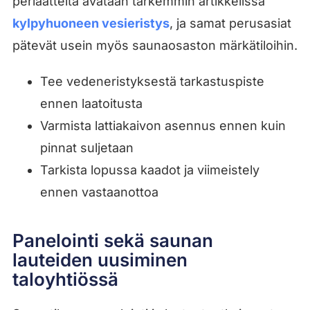
periaatteita avataan tarkemmin artikkelissa
kylpyhuoneen vesieristys
, ja samat perusasiat
pätevät usein myös saunaosaston märkätiloihin.
Tee vedeneristyksestä tarkastuspiste
ennen laatoitusta
Varmista lattiakaivon asennus ennen kuin
pinnat suljetaan
Tarkista lopussa kaadot ja viimeistely
ennen vastaanottoa
Panelointi sekä saunan
lauteiden uusiminen
taloyhtiössä