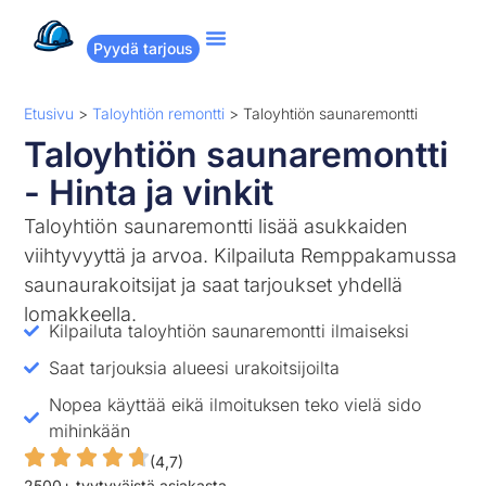
Pyydä tarjous
Suositut remontit
Miten Remppakamu toimii?
Etusivu
>
Taloyhtiön remontti
>
Taloyhtiön saunaremontti
Taloyhtiön saunaremontti
- Hinta ja vinkit
Taloyhtiön saunaremontti lisää asukkaiden
viihtyvyyttä ja arvoa. Kilpailuta Remppakamussa
saunaurakoitsijat ja saat tarjoukset yhdellä
lomakkeella.
Kilpailuta taloyhtiön saunaremontti ilmaiseksi
Saat tarjouksia alueesi urakoitsijoilta
Nopea käyttää eikä ilmoituksen teko vielä sido
mihinkään
(4,7)
2500+ tyytyväistä asiakasta