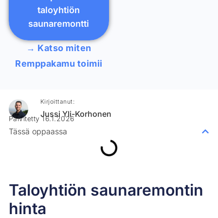
taloyhtiön
saunaremontti
→ Katso miten
Remppakamu toimii
Kirjoittanut:
Jussi Yli-Korhonen
Päivitetty 16.1.2026
Tässä oppaassa
Taloyhtiön saunaremontin
hinta