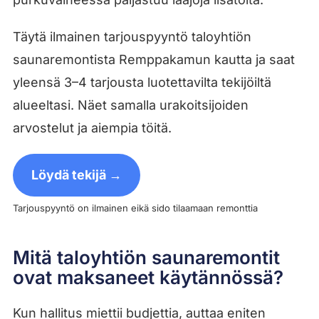
Täytä ilmainen tarjouspyyntö taloyhtiön
saunaremontista Remppakamun kautta ja saat
yleensä 3–4 tarjousta luotettavilta tekijöiltä
alueeltasi. Näet samalla urakoitsijoiden
arvostelut ja aiempia töitä.
Löydä tekijä →
Tarjouspyyntö on ilmainen eikä sido tilaamaan remonttia
Mitä taloyhtiön saunaremontit
ovat maksaneet käytännössä?
Kun hallitus miettii budjettia, auttaa eniten