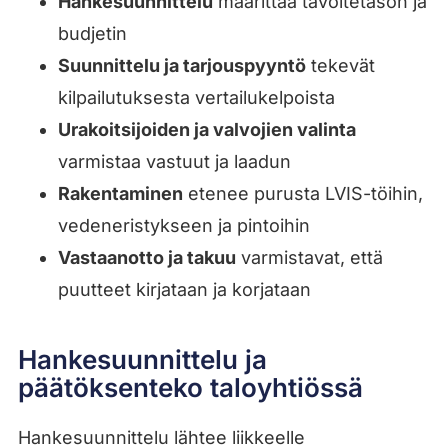
Hankesuunnittelu
määrittää tavoitetason ja
budjetin
Suunnittelu ja tarjouspyyntö
tekevät
kilpailutuksesta vertailukelpoista
Urakoitsijoiden ja valvojien valinta
varmistaa vastuut ja laadun
Rakentaminen
etenee purusta LVIS-töihin,
vedeneristykseen ja pintoihin
Vastaanotto ja takuu
varmistavat, että
puutteet kirjataan ja korjataan
Hankesuunnittelu ja
päätöksenteko taloyhtiössä
Hankesuunnittelu lähtee liikkeelle