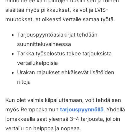
hinnoittelee vain pintojen uusimisen ja toinen
sisältää myös piikkaukset, kaivot ja LVIS-
muutokset, et oikeasti vertaile samaa työtä.
Tarjouspyyntöasiakirjat tehdään
suunnitteluvaiheessa
Tarkka työselostus tekee tarjouksista
vertailukelpoisia
Urakan rajaukset ehkäisevät lisätöiden
riitoja
Kun olet valmis kilpailuttamaan, voit tehdä sen
myös Remppakamun
tarjouspyynnöllä
. Yhdellä
lomakkeella saat yleensä 3–4 tarjousta, jolloin
vertailu on helppoa ja nopeaa.