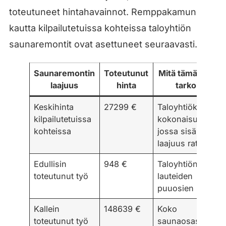
toteutuneet hintahavainnot. Remppakamun
kautta kilpailutetuissa kohteissa taloyhtiön
saunaremontit ovat asettuneet seuraavasti.
Saunaremontin
Toteutunut
Mitä tämä yleen
laajuus
hinta
tarkoittaa
Keskihinta
27299 €
Taloyhtiökohtain
kilpailutetuissa
kokonaisuus,
kohteissa
jossa sisältö ja
laajuus ratkaiseva
Edullisin
948 €
Taloyhtiön sauna
toteutunut työ
lauteiden
puuosien uusinta
Kallein
148639 €
Koko
toteutunut työ
saunaosaston