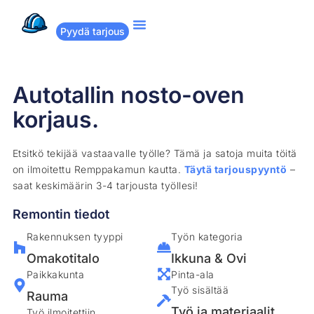
Pyydä tarjous
Suositut remontit
Miten Remppakamu toimii?
Autotallin nosto-oven
korjaus.
Etsitkö tekijää vastaavalle työlle? Tämä ja satoja muita töitä
on ilmoitettu Remppakamun kautta.
Täytä tarjouspyyntö
–
saat keskimäärin 3-4 tarjousta työllesi!
Remontin tiedot
Rakennuksen tyyppi
Työn kategoria
Omakotitalo
Ikkuna & Ovi
Paikkakunta
Pinta-ala
Työ sisältää
Rauma
Työ ja materiaalit
Työ ilmoitettiin