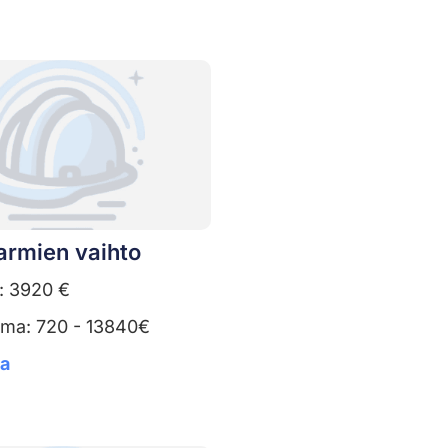
armien vaihto
: 3920 €
uma: 720 - 13840€
ta