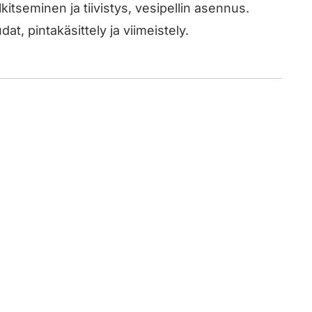
kitseminen ja tiivistys, vesipellin asennus.
t, pinta­käsittely ja viimeistely.