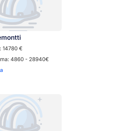
emontti
: 14780 €
uma: 4860 - 28940€
ta