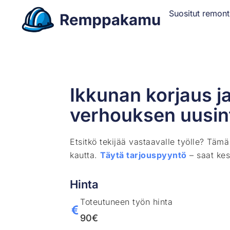
Suositut remont
Ikkunan korjaus j
verhouksen uusin
Etsitkö tekijää vastaavalle työlle? Täm
kautta.
Täytä tarjouspyyntö
– saat kes
Hinta
Toteutuneen työn hinta
90€