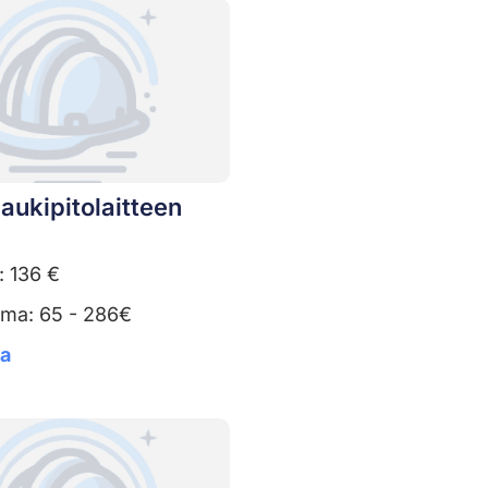
aukipitolaitteen
: 136 €
uma: 65 - 286€
ta