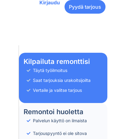
Kirjaudu
Pyydä tarjous
Kilpailuta remonttisi
Täytä työilmoitus
Saat tarjouksia urakoitsijoilta
Vertaile ja valitse tarjous
Remontoi huoletta
Palvelun käyttö on ilmaista
Tarjouspyyntö ei ole sitova