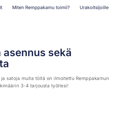
it
Miten Remppakamu toimii?
Urakoitsijoille
a asennus sekä
ta
ä ja satoja muita töitä on ilmoitettu Remppakamun
kimäärin 3-4 tarjousta työllesi!