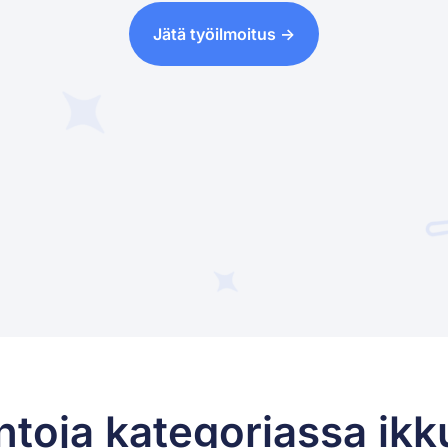
Jätä työilmoitus ->
ntoja kategoriassa ikk