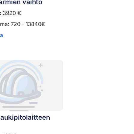
armien vaihto
: 3920 €
uma: 720 - 13840€
ta
aukipitolaitteen