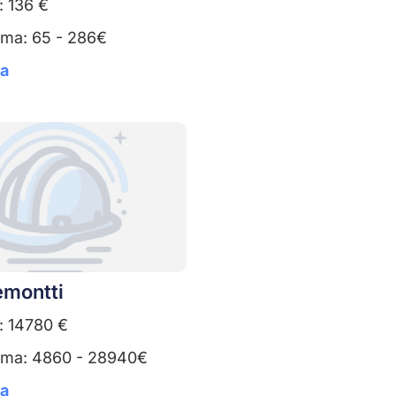
: 136 €
uma: 65 - 286€
ta
emontti
: 14780 €
uma: 4860 - 28940€
ta