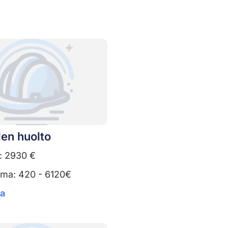
en huolto
: 2930 €
uma: 420 - 6120€
ta