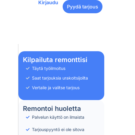
Kirjaudu
Pyydä tarjous
Kilpailuta remonttisi
Täytä työilmoitus
Saat tarjouksia urakoitsijoilta
Vertaile ja valitse tarjous
Remontoi huoletta
Palvelun käyttö on ilmaista
Tarjouspyyntö ei ole sitova