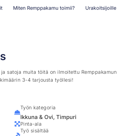
it
Miten Remppakamu toimii?
Urakoitsijoille
us
ä ja satoja muita töitä on ilmoitettu Remppakamun
kimäärin 3-4 tarjousta työllesi!
Työn kategoria
Ikkuna & Ovi
,
Timpuri
Pinta-ala
Työ sisältää