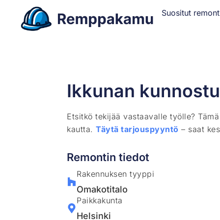
Suositut remont
Ikkunan kunnost
Etsitkö tekijää vastaavalle työlle? Täm
kautta.
Täytä tarjouspyyntö
– saat kes
Remontin tiedot
Rakennuksen tyyppi
Omakotitalo
Paikkakunta
Helsinki