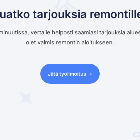
uatko tarjouksia remontill
utissa, vertaile helposti saamiasi tarjouksia alueesi 
olet valmis remontin aloitukseen.
Jätä työilmoitus ->