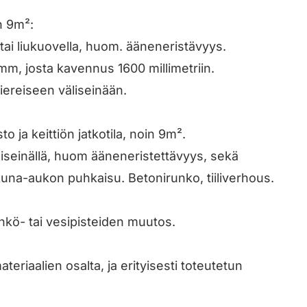
n 9m²:
tai liukuovella, huom. ääneneristävyys.
m, josta kavennus 1600 millimetriin.
iereiseen väliseinään.
ja keittiön jatkotila, noin 9m².
liseinällä, huom ääneneristettävyys, sekä
una-aukon puhkaisu. Betonirunko, tiiliverhous.
kö- tai vesipisteiden muutos.
eriaalien osalta, ja erityisesti toteutetun