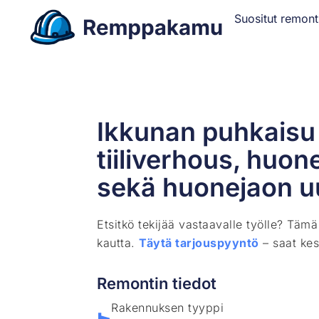
Suositut remont
Ikkunan puhkaisu
tiiliverhous, huon
sekä huonejaon u
Etsitkö tekijää vastaavalle työlle? Täm
kautta.
Täytä tarjouspyyntö
– saat kes
Remontin tiedot
Rakennuksen tyyppi