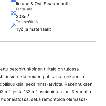
Ikkuna & Ovi
,
Sisäremontti
Pinta-ala
203m²
Työ sisältää
Työ ja materiaalit
u betonirunkoinen tiilitalo on tulossa
ti uusien ikkunoiden puhkaisu runkoon ja
dollisuuksia, sekä hinta-arviota. Rakennuksen
203 m², josta 133 m² asuinpinta-alaa. Remontin
aa huoneistossa, sekä remontoida olemassa-