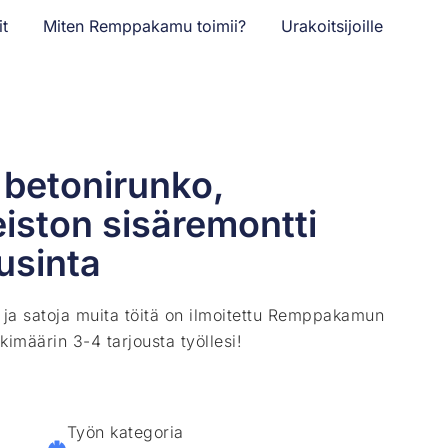
it
Miten Remppakamu toimii?
Urakoitsijoille
 betonirunko,
eiston sisäremontti
usinta
ä ja satoja muita töitä on ilmoitettu Remppakamun
kimäärin 3-4 tarjousta työllesi!
Työn kategoria