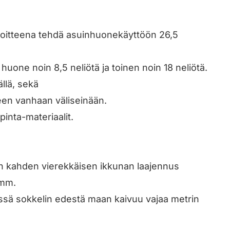
avoitteena tehdä asuinhuonekäyttöön 26,5
 huone noin 8,5 neliötä ja toinen noin 18 neliötä.
ällä, sekä
een vanhaan väliseinään.
pinta-materiaalit.
in kahden vierekkäisen ikkunan laajennus
mm.
ssä sokkelin edestä maan kaivuu vajaa metrin