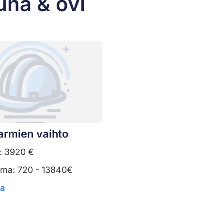
una & ovi
armien vaihto
: 3920 €
uma: 720 - 13840€
ta