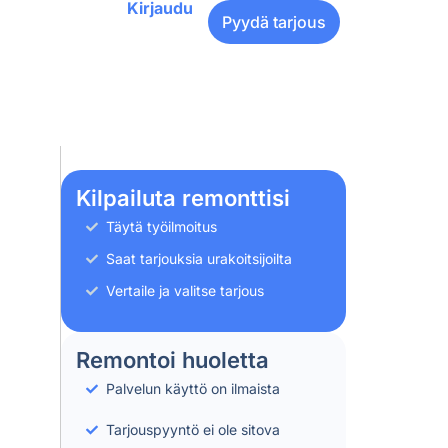
Kirjaudu
Pyydä tarjous
Kilpailuta remonttisi
Täytä työilmoitus
Saat tarjouksia urakoitsijoilta
Vertaile ja valitse tarjous
Remontoi huoletta
Palvelun käyttö on ilmaista
Tarjouspyyntö ei ole sitova