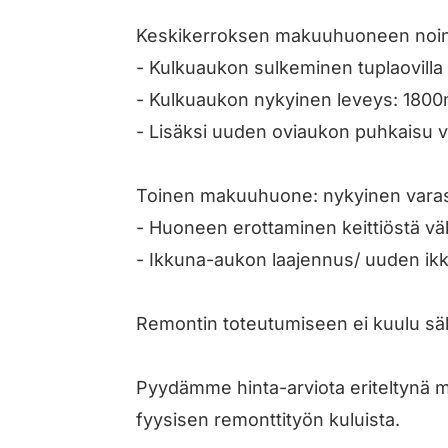
Keskikerroksen makuuhuoneen noi
- Kulkuaukon sulkeminen tuplaovilla 
- Kulkuaukon nykyinen leveys: 1800m
- Lisäksi uuden oviaukon puhkaisu v
Toinen makuuhuone: nykyinen varasto 
- Huoneen erottaminen keittiöstä vä
- Ikkuna-aukon laajennus/ uuden ikk
Remontin toteutumiseen ei kuulu säh
Pyydämme hinta-arviota eriteltynä mat
fyysisen remonttityön kuluista.