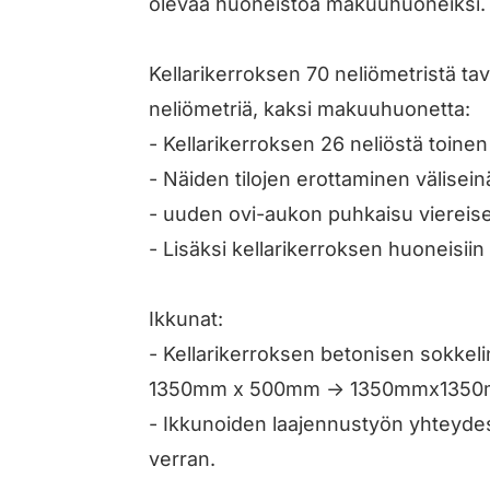
olevaa huoneistoa makuuhuoneiksi.
Kellarikerroksen 70 neliömetristä t
neliömetriä, kaksi makuuhuonetta:
- Kellarikerroksen 26 neliöstä toinen
- Näiden tilojen erottaminen välisein
- uuden ovi-aukon puhkaisu viereis
- Lisäksi kellarikerroksen huoneisiin 
Ikkunat:
- Kellarikerroksen betonisen sokkel
1350mm x 500mm -> 1350mmx1350
- Ikkunoiden laajennustyön yhteyde
verran.