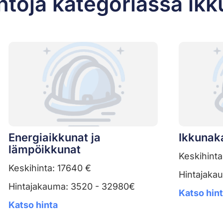
ntoja kategoriassa ikk
Energiaikkunat ja
Ikkunak
lämpöikkunat
Keskihinta
Keskihinta: 17640 €
Hintajaka
Hintajakauma: 3520 - 32980€
Katso hin
Katso hinta