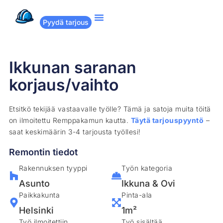
Pyydä tarjous
Suositut remontit
Miten Remppakamu toimii?
Ikkunan saranan
korjaus/vaihto
Etsitkö tekijää vastaavalle työlle? Tämä ja satoja muita töitä
on ilmoitettu Remppakamun kautta.
Täytä tarjouspyyntö
–
saat keskimäärin 3-4 tarjousta työllesi!
Remontin tiedot
Rakennuksen tyyppi
Työn kategoria
Asunto
Ikkuna & Ovi
Paikkakunta
Pinta-ala
Helsinki
1m²
Työ ilmoitettiin
Työ sisältää