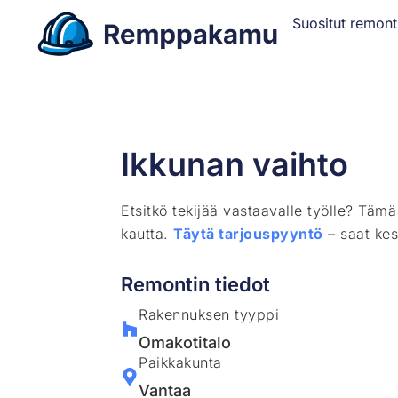
Suositut remont
Ikkunan vaihto
Etsitkö tekijää vastaavalle työlle? Täm
kautta.
Täytä tarjouspyyntö
– saat kes
Remontin tiedot
Rakennuksen tyyppi
Omakotitalo
Paikkakunta
Vantaa