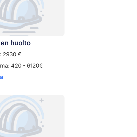
en huolto
: 2930 €
uma: 420 - 6120€
ta