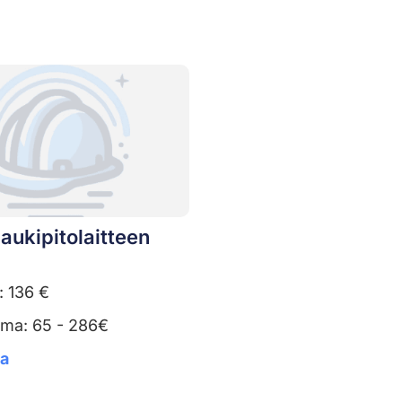
aukipitolaitteen
: 136 €
uma: 65 - 286€
ta