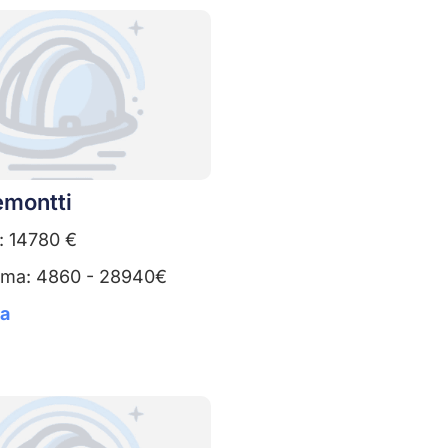
emontti
: 14780 €
uma: 4860 - 28940€
ta