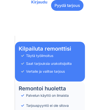
Kirjaudu
Pyydä tarjous
Kilpailuta remonttisi
Täytä työilmoitus
Saat tarjouksia urakoitsijoilta
Vertaile ja valitse tarjous
Remontoi huoletta
Palvelun käyttö on ilmaista
Tarjouspyyntö ei ole sitova