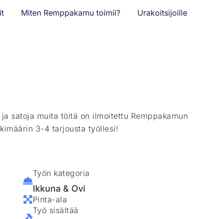
it
Miten Remppakamu toimii?
Urakoitsijoille
ä ja satoja muita töitä on ilmoitettu Remppakamun
kimäärin 3-4 tarjousta työllesi!
Työn kategoria
Ikkuna & Ovi
Pinta-ala
Työ sisältää