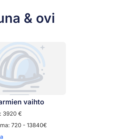
una & ovi
armien vaihto
: 3920 €
uma: 720 - 13840€
ta