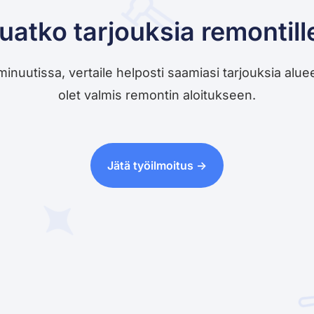
uatko tarjouksia remontill
utissa, vertaile helposti saamiasi tarjouksia alueesi 
olet valmis remontin aloitukseen.
Jätä työilmoitus ->