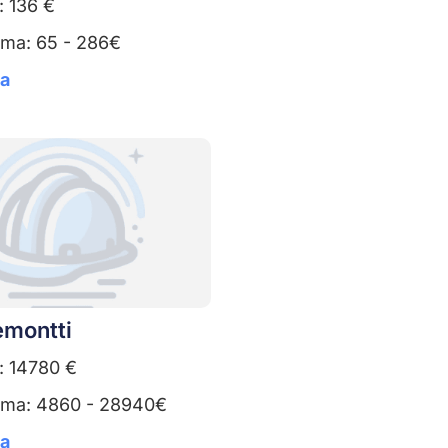
: 136 €
uma: 65 - 286€
ta
emontti
: 14780 €
uma: 4860 - 28940€
ta