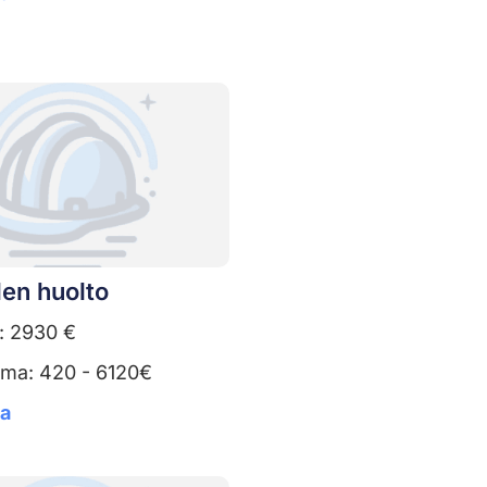
en huolto
: 2930 €
uma: 420 - 6120€
ta