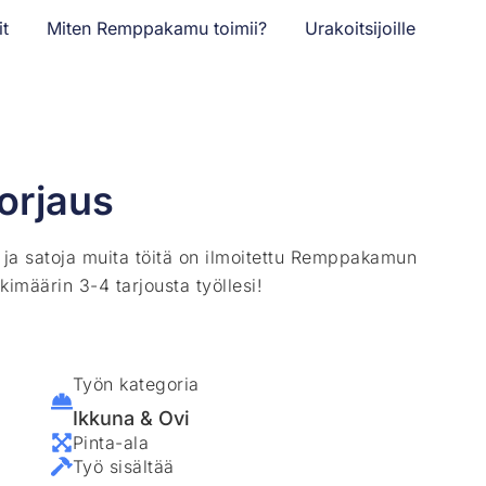
it
Miten Remppakamu toimii?
Urakoitsijoille
orjaus
ä ja satoja muita töitä on ilmoitettu Remppakamun
kimäärin 3-4 tarjousta työllesi!
Työn kategoria
Ikkuna & Ovi
Pinta-ala
Työ sisältää