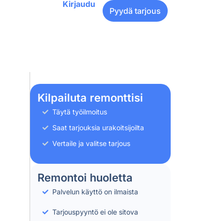
Kirjaudu
Pyydä tarjous
Kilpailuta remonttisi
Täytä työilmoitus
Saat tarjouksia urakoitsijoilta
Vertaile ja valitse tarjous
Remontoi huoletta
Palvelun käyttö on ilmaista
Tarjouspyyntö ei ole sitova