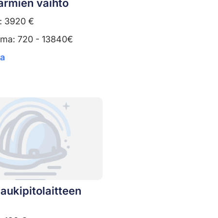
armien vaihto
: 3920 €
uma: 720 - 13840€
ta
aukipitolaitteen