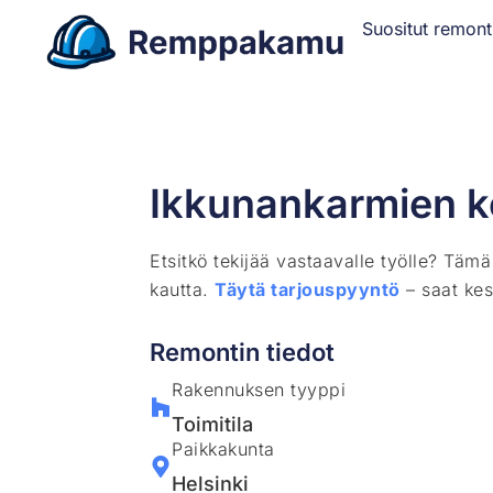
Suositut remont
Ikkunankarmien k
Etsitkö tekijää vastaavalle työlle? Täm
kautta.
Täytä tarjouspyyntö
– saat kes
Remontin tiedot
Rakennuksen tyyppi
Toimitila
Paikkakunta
Helsinki