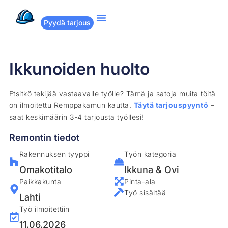
Pyydä tarjous
Suositut remontit
Miten Remppakamu toimii?
Ikkunoiden huolto
Etsitkö tekijää vastaavalle työlle? Tämä ja satoja muita töitä
on ilmoitettu Remppakamun kautta.
Täytä tarjouspyyntö
–
saat keskimäärin 3-4 tarjousta työllesi!
Remontin tiedot
Rakennuksen tyyppi
Työn kategoria
Omakotitalo
Ikkuna & Ovi
Paikkakunta
Pinta-ala
Työ sisältää
Lahti
Työ ilmoitettiin
11.06.2026