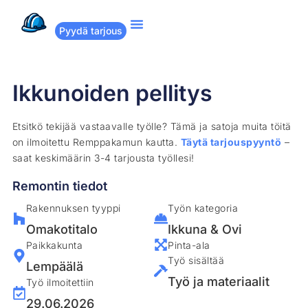
Pyydä tarjous
Suositut remontit
Miten Remppakamu toimii?
Ikkunoiden pellitys
Etsitkö tekijää vastaavalle työlle? Tämä ja satoja muita töitä
on ilmoitettu Remppakamun kautta.
Täytä tarjouspyyntö
–
saat keskimäärin 3-4 tarjousta työllesi!
Remontin tiedot
Rakennuksen tyyppi
Työn kategoria
Omakotitalo
Ikkuna & Ovi
Paikkakunta
Pinta-ala
Työ sisältää
Lempäälä
Työ ja materiaalit
Työ ilmoitettiin
29.06.2026