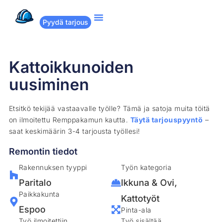
Pyydä tarjous
Suositut remontit
Miten Remppakamu toimii?
Kattoikkunoiden
uusiminen
Etsitkö tekijää vastaavalle työlle? Tämä ja satoja muita töitä
on ilmoitettu Remppakamun kautta.
Täytä tarjouspyyntö
–
saat keskimäärin 3-4 tarjousta työllesi!
Remontin tiedot
Rakennuksen tyyppi
Työn kategoria
Paritalo
Ikkuna & Ovi
,
Paikkakunta
Kattotyöt
Espoo
Pinta-ala
Työ ilmoitettiin
Työ sisältää